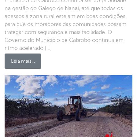
município de Cabrobó continua sendo prioridade
na gestão do Galego de Nanai, até que todos os
acessos à zona rural estejam em boas condições
para que os moradores das comunidades possam
trafegar com segurança e mais facilidade. O
Governo do Município de Cabrobó continua em
ritmo acelerado […]
Leia mais…