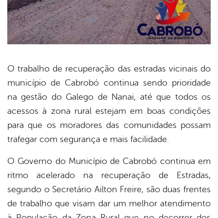
O trabalho de recuperação das estradas vicinais do
município de Cabrobó continua sendo prioridade
book
na gestão do Galego de Nanai, até que todos os
acessos à zona rural estejam em boas condições
er
para que os moradores das comunidades possam
trafegar com segurança e mais facilidade.
din
O Governo do Município de Cabrobó continua em
ritmo acelerado na recuperação de Estradas,
segundo o Secretário Ailton Freire, são duas frentes
de trabalho que visam dar um melhor atendimento
à População da Zona Rural que no decorrer dos