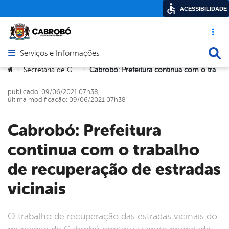
ACESSIBILIDADE
Acesso ráp
Busca
Serviços e Informações
Abrir menu principal de navegação
Você está aqui:
Secretaria de Governo
Cabrobó: Prefeitura continua com o trabalho de recuperação de estradas vicinais
>
>
publicado: 09/06/2021 07h38,
última modificação: 09/06/2021 07h38
Cabrobó: Prefeitura
continua com o trabalho
de recuperação de estradas
vicinais
O trabalho de recuperação das estradas vicinais do