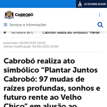
ACESSIBILIDADE
Acesso ráp
Busca
Serviços e Informações
Abrir menu principal de navegação
Você está aqui:
Secretaria de Educação
Cabrobó realiza ato simbólico “Plantar Juntos Cabrobó: 97 mudas de raízes profundas, sonhos e futuro rente ao Velho Chico” em alusão ao aniversário da cidade
>
>
publicado: 05/09/2025 13h03,
última modificação: 05/09/2025 13h06
Cabrobó realiza ato
simbólico “Plantar Juntos
Cabrobó: 97 mudas de
raízes profundas, sonhos e
futuro rente ao Velho
Chico” em alusão ao