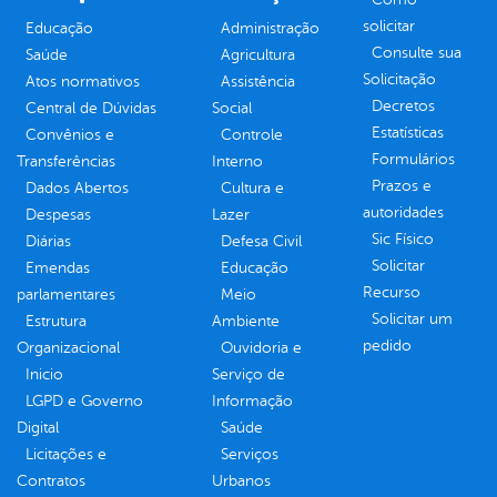
solicitar
Educação
Administração
Consulte sua
Saúde
Agricultura
Solicitação
Atos normativos
Assistência
Decretos
Central de Dúvidas
Social
Estatísticas
Convênios e
Controle
Formulários
Transferências
Interno
Prazos e
Dados Abertos
Cultura e
autoridades
Despesas
Lazer
Sic Físico
Diárias
Defesa Civil
Solicitar
Emendas
Educação
Recurso
parlamentares
Meio
Solicitar um
Estrutura
Ambiente
pedido
Organizacional
Ouvidoria e
Inicio
Serviço de
LGPD e Governo
Informação
Digital
Saúde
Licitações e
Serviços
Contratos
Urbanos