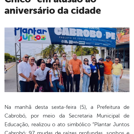
aniversário da cidade
Na manhã desta sexta-feira (5), a Prefeitura de
Cabrobó, por meio da Secretaria Municipal de
book
Educação, realizou o ato simbólico “Plantar Juntos
Cabrobó: 97 mudas de raízes profundas, sonhos e