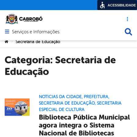
ACESSIBILIDADE
Acesso ráp
Busca
Serviços e Informações
Abrir menu principal de navegação
Você está aqui:
Secretaria de Educação
>
Categoria:
Secretaria de
Educação
NOTICIAS DA CIDADE
,
PREFEITURA
,
SECRETARIA DE EDUCAÇÃO
,
SECRETARIA
ESPECIAL DE CULTURA
Biblioteca Pública Municipal
agora integra o Sistema
Nacional de Bibliotecas