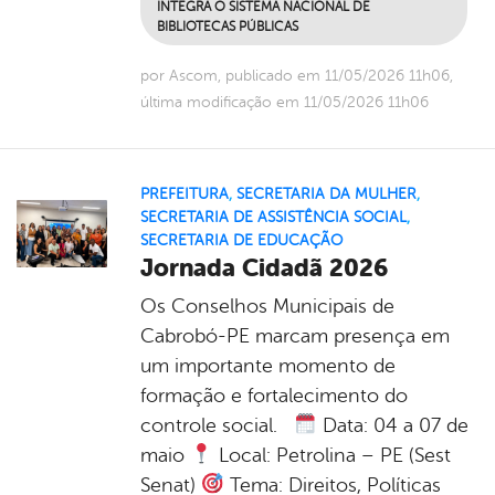
INTEGRA O SISTEMA NACIONAL DE
BIBLIOTECAS PÚBLICAS
por Ascom, publicado em 11/05/2026 11h06,
última modificação em 11/05/2026 11h06
PREFEITURA
,
SECRETARIA DA MULHER
,
SECRETARIA DE ASSISTÊNCIA SOCIAL
,
SECRETARIA DE EDUCAÇÃO
Jornada Cidadã 2026
Os Conselhos Municipais de
Cabrobó-PE marcam presença em
um importante momento de
formação e fortalecimento do
controle social.
Data: 04 a 07 de
maio
Local: Petrolina – PE (Sest
Senat)
Tema: Direitos, Políticas