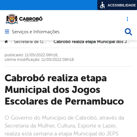
ACESSIBILIDADE
Acesso ráp
Busca
Serviços e Informações
Abrir menu principal de navegação
Você está aqui:
Secretaria de Governo
Cabrobó realiza etapa Municipal dos Jogos Escolares de Pernambuco
>
>
publicado: 11/05/2022 08h18,
última modificação: 11/05/2022 08h18
Cabrobó realiza etapa
Municipal dos Jogos
Escolares de Pernambuco
O Governo do Município de Cabrobó, através da
Secretaria da Mulher, Cultura, Esporte e Lazer,
realiza está semana a etapa Municipal do JEPS