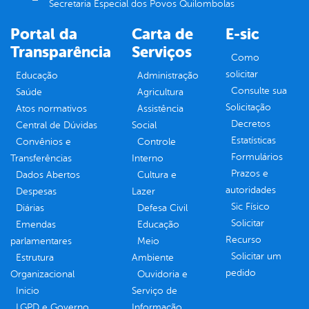
Secretaria Especial dos Povos Quilombolas
Portal da
Carta de
E-sic
Transparência
Serviços
Como
solicitar
Educação
Administração
Consulte sua
Saúde
Agricultura
Solicitação
Atos normativos
Assistência
Decretos
Central de Dúvidas
Social
Estatísticas
Convênios e
Controle
Formulários
Transferências
Interno
Prazos e
Dados Abertos
Cultura e
autoridades
Despesas
Lazer
Sic Físico
Diárias
Defesa Civil
Solicitar
Emendas
Educação
Recurso
parlamentares
Meio
Solicitar um
Estrutura
Ambiente
pedido
Organizacional
Ouvidoria e
Inicio
Serviço de
LGPD e Governo
Informação