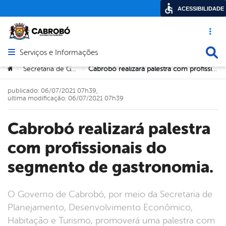
ACESSIBILIDADE
Acesso ráp
Busca
Serviços e Informações
Abrir menu principal de navegação
Você está aqui:
Secretaria de Governo
Cabrobó realizará palestra com profissionais do segmento de gastronomia.
>
>
publicado: 06/07/2021 07h39,
última modificação: 06/07/2021 07h39
Cabrobó realizará palestra
com profissionais do
segmento de gastronomia.
O Governo de Cabrobó, por meio da Secretaria de
Planejamento, Desenvolvimento Econômico,
Habitação e Turismo, promoverá uma palestra com