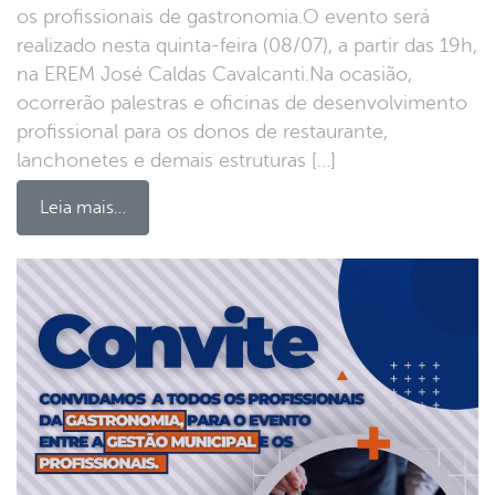
os profissionais de gastronomia.O evento será
realizado nesta quinta-feira (08/07), a partir das 19h,
na EREM José Caldas Cavalcanti.Na ocasião,
ocorrerão palestras e oficinas de desenvolvimento
profissional para os donos de restaurante,
lanchonetes e demais estruturas […]
Leia mais…