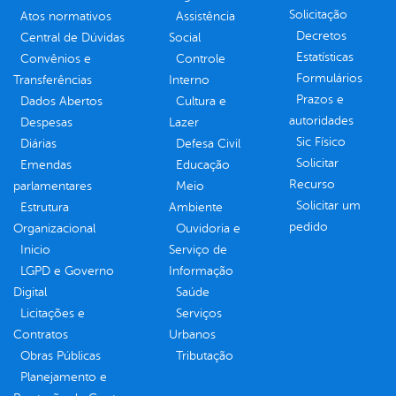
Solicitação
Atos normativos
Assistência
Decretos
Central de Dúvidas
Social
Estatísticas
Convênios e
Controle
Formulários
Transferências
Interno
Prazos e
Dados Abertos
Cultura e
autoridades
Despesas
Lazer
Sic Físico
Diárias
Defesa Civil
Solicitar
Emendas
Educação
Recurso
parlamentares
Meio
Solicitar um
Estrutura
Ambiente
pedido
Organizacional
Ouvidoria e
Inicio
Serviço de
LGPD e Governo
Informação
Digital
Saúde
Licitações e
Serviços
Contratos
Urbanos
Obras Públicas
Tributação
Planejamento e