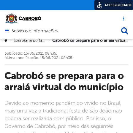
ACESSIBILIDADE
Acesso ráp
Busca
Serviços e Informações
Abrir menu principal de navegação
Você está aqui:
Secretaria de Governo
Cabrobó se prepara para o arraiá virtual do município
>
>
publicado: 15/06/2021 08h35,
última modificação: 15/06/2021 08h35
Cabrobó se prepara para o
arraiá virtual do município
Devido ao momento pandêmico vivido no Brasil,
mais uma vez a tradicional festa de São João não
poderá ser realizada com público. Por isso, o
Governo de Cabrobó, por meio das seguintes