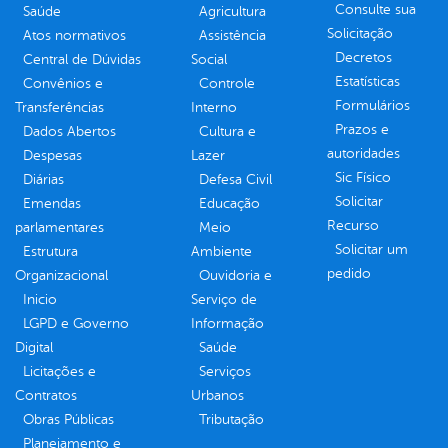
Consulte sua
Saúde
Agricultura
Solicitação
Atos normativos
Assistência
Decretos
Central de Dúvidas
Social
Estatísticas
Convênios e
Controle
Formulários
Transferências
Interno
Prazos e
Dados Abertos
Cultura e
autoridades
Despesas
Lazer
Sic Físico
Diárias
Defesa Civil
Solicitar
Emendas
Educação
Recurso
parlamentares
Meio
Solicitar um
Estrutura
Ambiente
pedido
Organizacional
Ouvidoria e
Inicio
Serviço de
LGPD e Governo
Informação
Digital
Saúde
Licitações e
Serviços
Contratos
Urbanos
Obras Públicas
Tributação
Planejamento e