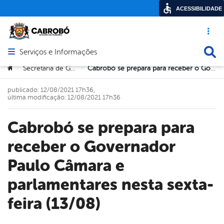
ACESSIBILIDADE
Acesso ráp
Busca
Serviços e Informações
Abrir menu principal de navegação
Você está aqui:
Secretaria de Governo
Cabrobó se prepara para receber o Governador Paulo Câmara e parlamentares nesta sexta-feira (13/08)
>
>
publicado: 12/08/2021 17h36,
última modificação: 12/08/2021 17h36
Cabrobó se prepara para
receber o Governador
Paulo Câmara e
parlamentares nesta sexta-
feira (13/08)