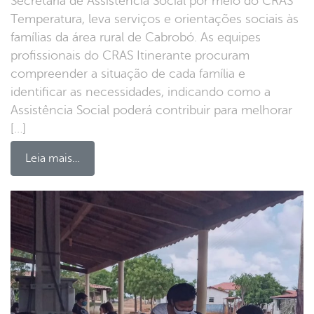
Secretaria de Assistência Social por meio do CRAS
Temperatura, leva serviços e orientações sociais às
famílias da área rural de Cabrobó. As equipes
profissionais do CRAS Itinerante procuram
compreender a situação de cada família e
identificar as necessidades, indicando como a
Assistência Social poderá contribuir para melhorar
[…]
Leia mais…