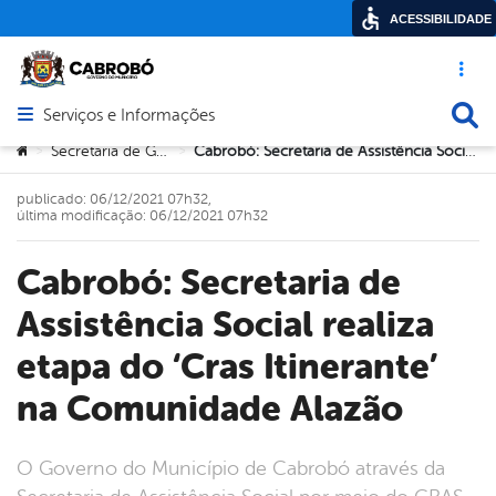
ACESSIBILIDADE
Acesso ráp
Busca
Serviços e Informações
Abrir menu principal de navegação
Você está aqui:
Secretaria de Governo
Cabrobó: Secretaria de Assistência Social realiza etapa do ‘Cras Itinerante’ na Comunidade Alazão
>
>
publicado: 06/12/2021 07h32,
última modificação: 06/12/2021 07h32
Cabrobó: Secretaria de
Assistência Social realiza
etapa do ‘Cras Itinerante’
na Comunidade Alazão
O Governo do Município de Cabrobó através da