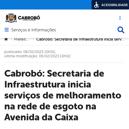
ACESSIBILIDADE
Acesso ráp
Busca
Serviços e Informações
Abrir menu principal de navegação
Você está aqui:
Prefeitura
Cabrobó: Secretaria de Infraestrutura inicia serviços de melhoramento na rede de esgoto na Avenida da Caixa
>
>
publicado: 06/02/2023 10h02,
última modificação: 06/02/2023 10h02
Cabrobó: Secretaria de
Infraestrutura inicia
serviços de melhoramento
na rede de esgoto na
Avenida da Caixa