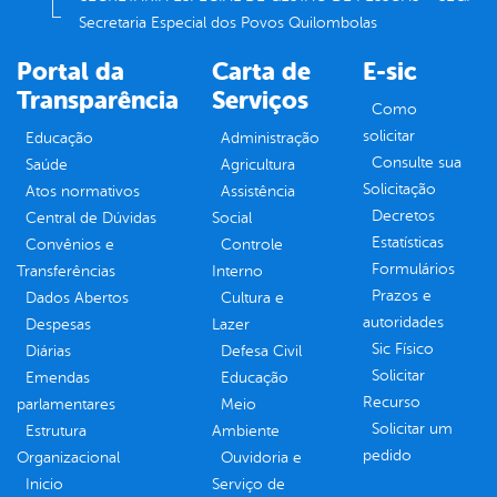
Secretaria Especial dos Povos Quilombolas
Portal da
Carta de
E-sic
Transparência
Serviços
Como
solicitar
Educação
Administração
Consulte sua
Saúde
Agricultura
Solicitação
Atos normativos
Assistência
Decretos
Central de Dúvidas
Social
Estatísticas
Convênios e
Controle
Formulários
Transferências
Interno
Prazos e
Dados Abertos
Cultura e
autoridades
Despesas
Lazer
Sic Físico
Diárias
Defesa Civil
Solicitar
Emendas
Educação
Recurso
parlamentares
Meio
Solicitar um
Estrutura
Ambiente
pedido
Organizacional
Ouvidoria e
Inicio
Serviço de