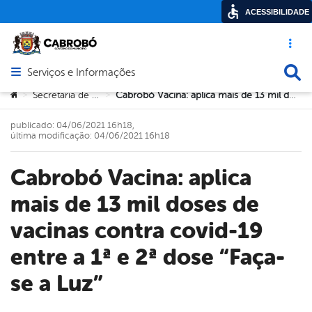
ACESSIBILIDADE
Acesso ráp
Busca
Serviços e Informações
Abrir menu principal de navegação
Você está aqui:
Secretaria de Saúde
Cabrobó Vacina: aplica mais de 13 mil doses de vacinas contra covid-19 entre a 1ª e 2ª dose “Faça-se a Luz”
>
>
publicado: 04/06/2021 16h18,
última modificação: 04/06/2021 16h18
Cabrobó Vacina: aplica
mais de 13 mil doses de
vacinas contra covid-19
entre a 1ª e 2ª dose “Faça-
se a Luz”