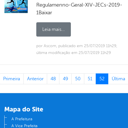
Regulamenno-Geral-XIV-JECs-2019-
1Baixar
Leia mais...
por Ascom, publicado em 25/07/2019 11h29,
última modificação em 25/07/2019 11h29
Primeira
Anterior
48
49
50
51
52
Última
Mapa do Site
A Prefeitura
A Vice Prefeita