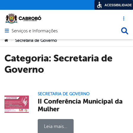
ACESSIBILIDADE
Acesso ráp
Busca
Serviços e Informações
Abrir menu principal de navegação
Você está aqui:
Secretaria de Governo
>
Categoria:
Secretaria de
Governo
SECRETARIA DE GOVERNO
II Conferência Municipal da
Mulher
Leia mais...