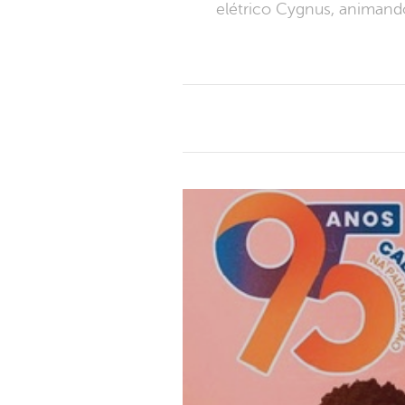
elétrico Cygnus, animand