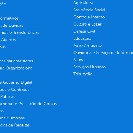
Agricultura
ção
Assistência Social
Controle Interno
normativos
Cultura e Lazer
l de Dúvidas
Defesa Civil
ios e Transferências
Educação
 Abertos
Meio Ambiente
sas
Ouvidoria e Serviço de Informa
s
Saúde
as parlamentares
Serviços Urbanos
ura Organizacional
Tributação
 Governo Digital
ções e Contratos
Públicas
jamento e Prestação de Contas
as
sos Humanos
ias de Receitas