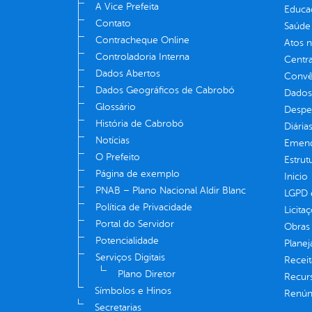
A Vice Prefeita
Educa
Contato
Saúde
Contracheque Online
Atos 
Controladoria Interna
Centra
Dados Abertos
Convên
Dados Geográficos de Cabrobó
Dados
Glossário
Despe
História de Cabrobó
Diária
Notícias
Emend
O Prefeito
Estrut
Página de exemplo
Inicio
PNAB – Plano Nacional Aldir Blanc
LGPD e
Política de Privacidade
Licita
Portal do Servidor
Obras 
Potencialidade
Plane
Serviços Digitais
Receit
Plano Diretor
Recur
Símbolos e Hinos
Renúnc
Secretarias