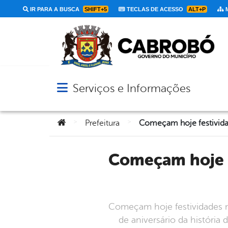
IR PARA A BUSCA
SHIFT+5
TECLAS DE ACESSO
ALT+P
M
Serviços e Informações
Abrir menu principal de navegação
Você está aqui:
>
>
Prefeitura
Começam hoje festividades no palco da Concha Acústica em
Começam hoje festividades 
de aniversário da históri