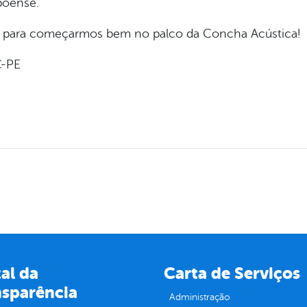
boense.
 para começarmos bem no palco da Concha Acústica!
C-PE
al da
Carta de Serviços
nsparência
Administração