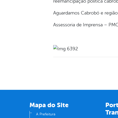
reemancipação política cabro
Aguardamos Cabrobó e região
Assessoria de Imprensa – PM
Mapa do Site
Port
Tra
A Prefeitura