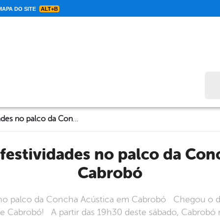
APA DO SITE
ALT+B
Bus
Começam hoje festividades no palco da Concha Acústica em Cabrobó
Cabrobó
no palco da Concha Acústica em Cabrobó Chegou o dia 
a de Cabrobó! A partir das 19h30 deste sábado, Cabrobó 