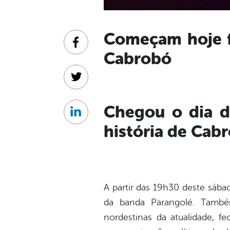
Começam hoje festividades no palco da Concha Acústica em
Facebook
Cabrobó
Twitter
Chegou o dia de
Linkedin
história de Cab
A partir das 19h30 deste sáb
da banda Parangolé. Também
nordestinas da atualidade, 