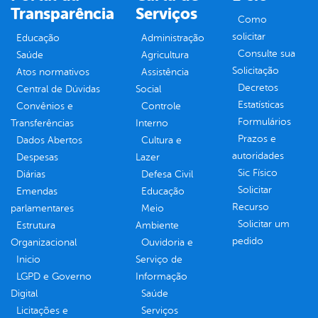
Transparência
Serviços
Como
solicitar
Educação
Administração
Consulte sua
Saúde
Agricultura
Solicitação
Atos normativos
Assistência
Decretos
Central de Dúvidas
Social
Estatísticas
Convênios e
Controle
Formulários
Transferências
Interno
Prazos e
Dados Abertos
Cultura e
autoridades
Despesas
Lazer
Sic Físico
Diárias
Defesa Civil
Solicitar
Emendas
Educação
Recurso
parlamentares
Meio
Solicitar um
Estrutura
Ambiente
pedido
Organizacional
Ouvidoria e
Inicio
Serviço de
LGPD e Governo
Informação
Digital
Saúde
Licitações e
Serviços