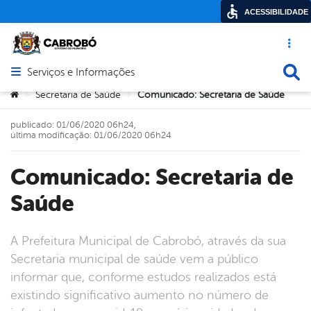
ACESSIBILIDADE
Acesso ráp
Busca
Serviços e Informações
Abrir menu principal de navegação
Você está aqui:
Secretaria de Saúde
Comunicado: Secretaria de Saúde
>
>
publicado: 01/06/2020 06h24,
última modificação: 01/06/2020 06h24
Comunicado: Secretaria de
Saúde
A Prefeitura Municipal de Cabrobó, através da sua
Secretaria municipal de saúde vem a público
informar que, conforme estudos realizados está
existindo significativo aumento no número de