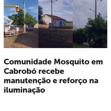
Comunidade Mosquito em
Cabrobó recebe
book
manutenção e reforço na
er
iluminação
din