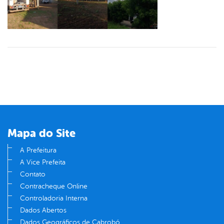
Mapa do Site
A Prefeitura
A Vice Prefeita
Contato
Contracheque Online
Controladoria Interna
Dados Abertos
Dados Geográficos de Cabrobó