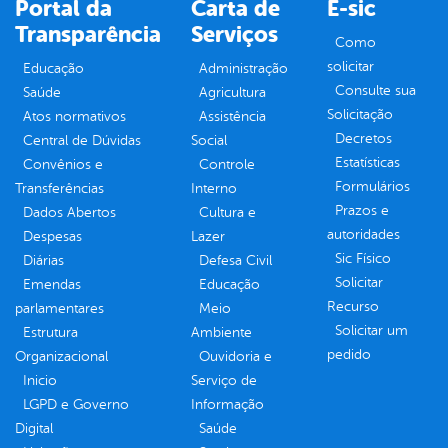
Portal da
Carta de
E-sic
Transparência
Serviços
Como
solicitar
Educação
Administração
Consulte sua
Saúde
Agricultura
Solicitação
Atos normativos
Assistência
Decretos
Central de Dúvidas
Social
Estatísticas
Convênios e
Controle
Formulários
Transferências
Interno
Prazos e
Dados Abertos
Cultura e
autoridades
Despesas
Lazer
Sic Físico
Diárias
Defesa Civil
Solicitar
Emendas
Educação
Recurso
parlamentares
Meio
Solicitar um
Estrutura
Ambiente
pedido
Organizacional
Ouvidoria e
Inicio
Serviço de
LGPD e Governo
Informação
Digital
Saúde