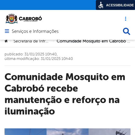
ACESSIBILIDADE
Acesso ráp
Busca
Serviços e Informações
Abrir menu principal de navegação
Você está aqui:
Secretaria de Infraestrutura
Comunidade Mosquito em Cabrobó recebe manutenção e reforço na iluminação
>
>
publicado: 31/01/2025 10h40,
última modificação: 31/01/2025 10h40
Comunidade Mosquito em
Cabrobó recebe
manutenção e reforço na
iluminação