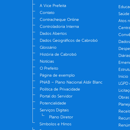
A Vice Prefeita
Educa
Contato
Saúde
Contracheque Online
Atos 
Controladoria Interna
Centra
Dados Abertos
Convên
Dados Geográficos de Cabrobó
Dados
Glossário
Despe
História de Cabrobó
Diária
Notícias
Emend
O Prefeito
Estrut
Página de exemplo
Inicio
PNAB – Plano Nacional Aldir Blanc
LGPD e
Política de Privacidade
Licita
Portal do Servidor
Obras 
Potencialidade
Plane
Serviços Digitais
Receit
Plano Diretor
Recur
Símbolos e Hinos
Renúnc