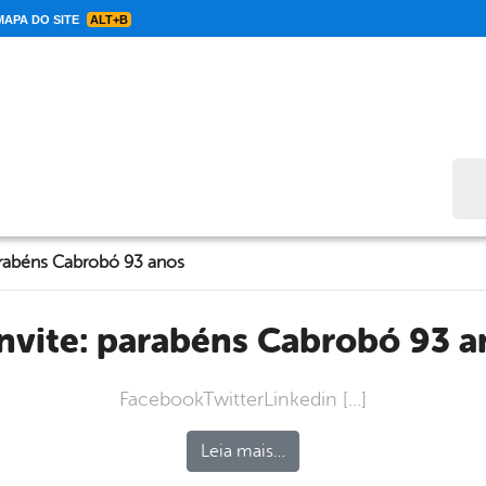
APA DO SITE
ALT+B
Bus
arabéns Cabrobó 93 anos
onvite: parabéns Cabrobó 93 a
FacebookTwitterLinkedin […]
Leia mais…