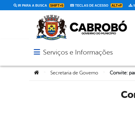
IR PARA A BUSCA
SHIFT+5
TECLAS DE ACESSO
ALT+P
M
Serviços e Informações
Abrir menu principal de navegação
Você está aqui:
>
>
Secretaria de Governo
Convite: p
C