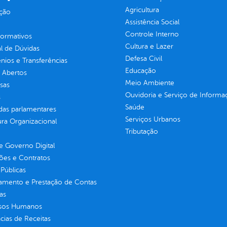
Agricultura
ção
Assistência Social
Controle Interno
normativos
Cultura e Lazer
l de Dúvidas
Defesa Civil
ios e Transferências
Educação
 Abertos
Meio Ambiente
sas
Ouvidoria e Serviço de Informa
s
Saúde
as parlamentares
Serviços Urbanos
ura Organizacional
Tributação
 Governo Digital
ções e Contratos
Públicas
jamento e Prestação de Contas
as
sos Humanos
ias de Receitas