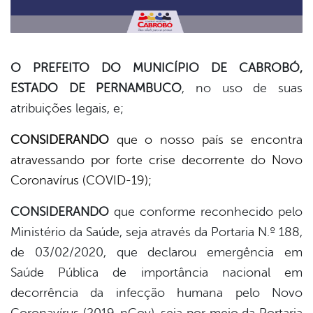
O PREFEITO DO MUNICÍPIO DE CABROBÓ,
ESTADO DE PERNAMBUCO
, no uso de suas
book
atribuições legais, e;
CONSIDERANDO
que o nosso país se encontra
er
atravessando por forte crise decorrente do Novo
Coronavírus (COVID-19);
din
CONSIDERANDO
que conforme reconhecido pelo
Ministério da Saúde, seja através da Portaria N.º 188,
de 03/02/2020, que declarou emergência em
Saúde Pública de importância nacional em
decorrência da infecção humana pelo Novo
Coronavírus (2019-nCov), seja por meio da Portaria