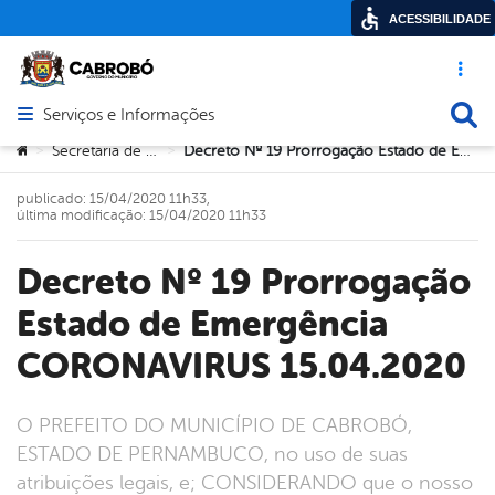
ACESSIBILIDADE
Acesso ráp
Busca
Serviços e Informações
Abrir menu principal de navegação
Você está aqui:
Secretaria de Saúde
Decreto Nº 19 Prorrogação Estado de Emergência CORONAVIRUS 15.04.2020
>
>
publicado: 15/04/2020 11h33,
última modificação: 15/04/2020 11h33
Decreto Nº 19 Prorrogação
Estado de Emergência
CORONAVIRUS 15.04.2020
O PREFEITO DO MUNICÍPIO DE CABROBÓ,
ESTADO DE PERNAMBUCO, no uso de suas
atribuições legais, e; CONSIDERANDO que o nosso