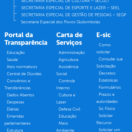
SECRETARIA ESPECIAL DE CULTURA – SECULT
SECRETARIA ESPECIAL DE ESPORTE E LAZER – SEEL
SECRETARIA ESPECIAL DE GESTÃO DE PESSOAS – SEGP
Secretaria Especial dos Povos Quilombolas
Portal da
Carta de
E-sic
Transparência
Serviços
Como
solicitar
Educação
Administração
Consulte sua
Saúde
Agricultura
Solicitação
Atos normativos
Assistência
Decretos
Central de Dúvidas
Social
Estatísticas
Convênios e
Controle
Formulários
Transferências
Interno
Prazos e
Dados Abertos
Cultura e
autoridades
Despesas
Lazer
Sic Físico
Diárias
Defesa Civil
Solicitar
Emendas
Educação
Recurso
parlamentares
Meio
Solicitar um
Estrutura
Ambiente