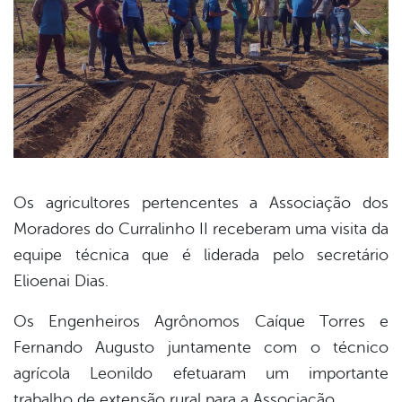
Os agricultores pertencentes a Associação dos
Moradores do Curralinho II receberam uma visita da
book
equipe técnica que é liderada pelo secretário
Elioenai Dias.
er
Os Engenheiros Agrônomos Caíque Torres e
Fernando Augusto juntamente com o técnico
din
agrícola Leonildo efetuaram um importante
trabalho de extensão rural para a Associação.