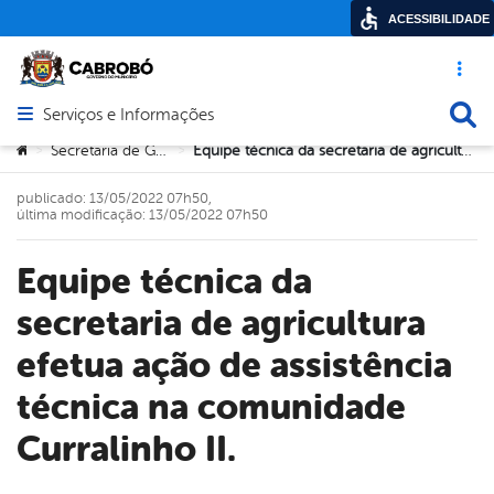
ACESSIBILIDADE
Acesso ráp
Busca
Serviços e Informações
Abrir menu principal de navegação
Você está aqui:
Secretaria de Governo
Equipe técnica da secretaria de agricultura efetua ação de assistência técnica na comunidade Curralinho II.
>
>
publicado: 13/05/2022 07h50,
última modificação: 13/05/2022 07h50
Equipe técnica da
secretaria de agricultura
efetua ação de assistência
técnica na comunidade
Curralinho II.