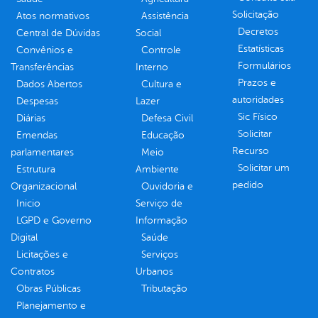
Solicitação
Atos normativos
Assistência
Decretos
Central de Dúvidas
Social
Estatísticas
Convênios e
Controle
Formulários
Transferências
Interno
Prazos e
Dados Abertos
Cultura e
autoridades
Despesas
Lazer
Sic Físico
Diárias
Defesa Civil
Solicitar
Emendas
Educação
Recurso
parlamentares
Meio
Solicitar um
Estrutura
Ambiente
pedido
Organizacional
Ouvidoria e
Inicio
Serviço de
LGPD e Governo
Informação
Digital
Saúde
Licitações e
Serviços
Contratos
Urbanos
Obras Públicas
Tributação
Planejamento e