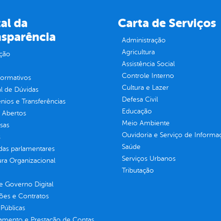
al da
Carta de Serviços
nsparência
Administração
Agricultura
ção
Assistência Social
Controle Interno
normativos
Cultura e Lazer
l de Dúvidas
Defesa Civil
ios e Transferências
Educação
 Abertos
Meio Ambiente
sas
Ouvidoria e Serviço de Informa
s
Saúde
as parlamentares
Serviços Urbanos
ura Organizacional
Tributação
 Governo Digital
ções e Contratos
Públicas
jamento e Prestação de Contas