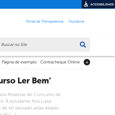
ACESSIBILIDADE
Portal de Transparência
Ouvidoria
ca
Página de exemplo
Contracheque Online
urso Ler Bem’
ios finalistas do Concurso de
or. A estudante Ana Luísa
 de ter passado pelas etapas:
a do […]