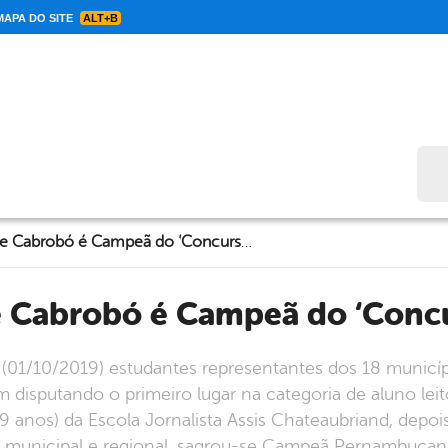
APA DO SITE
ALT+B
Bus
Estudante de Cabrobó é Campeã do ‘Concurso Ler Bem’
e Cabrobó é Campeã do ‘Conc
a (01/10/2019) estudantes representantes dos 18 municíp
m disputando o primeiro lugar na categoria de aluno leit
anos) da Escola Jornalista Assis Chateaubriand, depois
, municipal e regional, sagrou-se Campeã Pernambucan