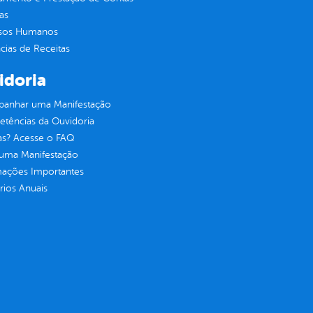
as
sos Humanos
ias de Receitas
idoria
anhar uma Manifestação
tências da Ouvidoria
as? Acesse o FAQ
 uma Manifestação
mações Importantes
rios Anuais