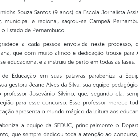
idhs Souza Santos (9 anos) da Escola Jornalista Assi
lar, municipal e regional, sagrou-se Campeã Pernam
 o Estado de Pernambuco.
gradece a cada pessoa envolvida neste processo, de
iana, que com muito afinco e dedicação trouxe para An
e educacional e a instruiu de perto em todas as fases.
a de Educação em suas palavras parabeniza a Equipe
ua gestora Jeane Alves da Silva, sua equipe pedagógica
o professor Josevânio Silvino, que, segundo ela, se
 região para esse concurso. Esse professor merece to
cação apresenta o mundo mágico da leitura aos educa
beniza a equipe da SEDUC, principalmente o Depart
nto, que sempre dedicou toda a atenção ao concurso,