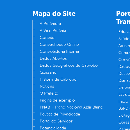
Mapa do Site
Port
Tra
A Prefeitura
A Vice Prefeita
Educa
Contato
Saúde
Contracheque Online
Atos 
Controladoria Interna
Centra
Dados Abertos
Convên
Dados Geográficos de Cabrobó
Dados
Glossário
Despe
História de Cabrobó
Diária
Notícias
Emend
O Prefeito
Estrut
Página de exemplo
Inicio
PNAB – Plano Nacional Aldir Blanc
LGPD e
Política de Privacidade
Licita
Portal do Servidor
Obras 
Potencialidade
Plane