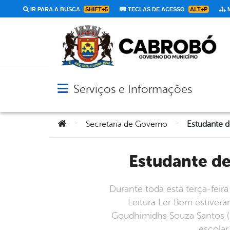
IR PARA A BUSCA
SHIFT+5
TECLAS DE ACESSO
ALT+P
M
Serviços e Informações
Abrir menu principal de navegação
Você está aqui:
>
>
Secretaria de Governo
Estudante d
Durante toda esta terça-feir
Leitura Ler Bem estivera
Goudhimidhs Souza Santos (9 
escolar