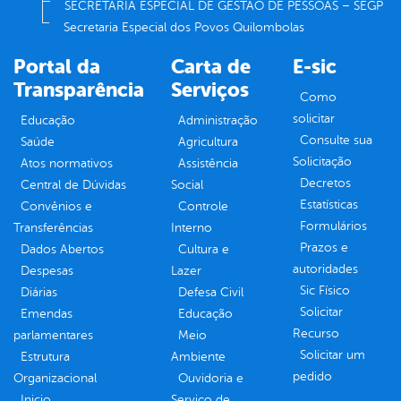
SECRETARIA ESPECIAL DE GESTÃO DE PESSOAS – SEGP
Secretaria Especial dos Povos Quilombolas
Portal da
Carta de
E-sic
Transparência
Serviços
Como
solicitar
Educação
Administração
Consulte sua
Saúde
Agricultura
Solicitação
Atos normativos
Assistência
Decretos
Central de Dúvidas
Social
Estatísticas
Convênios e
Controle
Formulários
Transferências
Interno
Prazos e
Dados Abertos
Cultura e
autoridades
Despesas
Lazer
Sic Físico
Diárias
Defesa Civil
Solicitar
Emendas
Educação
Recurso
parlamentares
Meio
Solicitar um
Estrutura
Ambiente
pedido
Organizacional
Ouvidoria e
Inicio
Serviço de