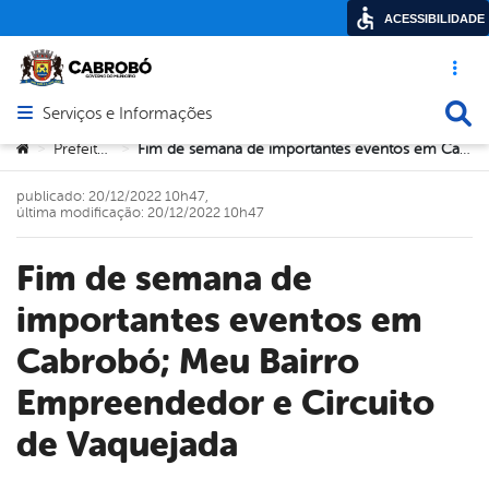
ACESSIBILIDADE
Acesso ráp
Busca
Serviços e Informações
Abrir menu principal de navegação
Você está aqui:
Prefeitura
Fim de semana de importantes eventos em Cabrobó; Meu Bairro Empreendedor e Circuito de Vaquejada
>
>
publicado: 20/12/2022 10h47,
última modificação: 20/12/2022 10h47
Fim de semana de
importantes eventos em
Cabrobó; Meu Bairro
Empreendedor e Circuito
de Vaquejada