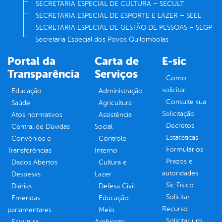
SECRETARIA ESPECIAL DE CULTURA – SECULT
SECRETARIA ESPECIAL DE ESPORTE E LAZER – SEEL
SECRETARIA ESPECIAL DE GESTÃO DE PESSOAS – SEGP
Secretaria Especial dos Povos Quilombolas
Portal da
Carta de
E-sic
Transparência
Serviços
Como
solicitar
Educação
Administração
Consulte sua
Saúde
Agricultura
Solicitação
Atos normativos
Assistência
Decretos
Central de Dúvidas
Social
Estatísticas
Convênios e
Controle
Formulários
Transferências
Interno
Prazos e
Dados Abertos
Cultura e
autoridades
Despesas
Lazer
Sic Físico
Diárias
Defesa Civil
Solicitar
Emendas
Educação
Recurso
parlamentares
Meio
Solicitar um
Estrutura
Ambiente