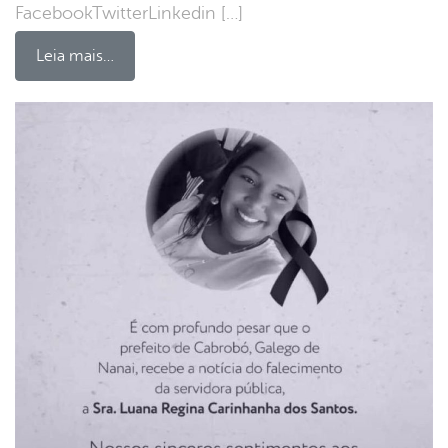
FacebookTwitterLinkedin […]
Leia mais…