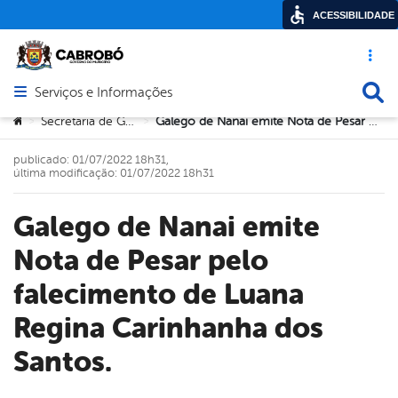
ACESSIBILIDADE
Acesso ráp
Busca
Serviços e Informações
Abrir menu principal de navegação
Você está aqui:
Secretaria de Governo
Galego de Nanai emite Nota de Pesar pelo falecimento de Luana Regina Carinhanha dos Santos.
>
>
publicado: 01/07/2022 18h31,
última modificação: 01/07/2022 18h31
Galego de Nanai emite
Nota de Pesar pelo
falecimento de Luana
Regina Carinhanha dos
Santos.