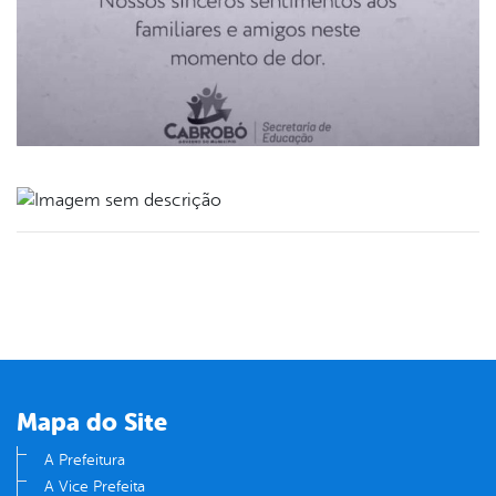
book
er
din
Mapa do Site
A Prefeitura
A Vice Prefeita