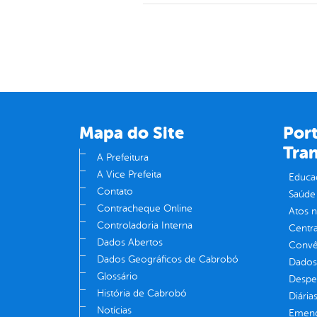
Mapa do Site
Port
Tra
A Prefeitura
A Vice Prefeita
Educa
Contato
Saúde
Contracheque Online
Atos 
Controladoria Interna
Centra
Dados Abertos
Convên
Dados Geográficos de Cabrobó
Dados
Glossário
Despe
História de Cabrobó
Diária
Notícias
Emend