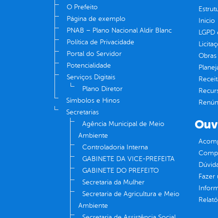
O Prefeito
Estrut
Página de exemplo
Inicio
PNAB – Plano Nacional Aldir Blanc
LGPD e
Política de Privacidade
Licita
Portal do Servidor
Obras 
Potencialidade
Plane
Serviços Digitais
Receit
Plano Diretor
Recur
Símbolos e Hinos
Renúnc
Secretarias
Ouv
Agência Municipal de Meio
Ambiente
Acomp
Controladoria Interna
Compe
GABINETE DA VICE-PREFEITA
Dúvid
GABINETE DO PREFEITO
Fazer
Secretaria da Mulher
Infor
Secretaria de Agricultura e Meio
Relató
Ambiente
Secretaria de Assistência Social