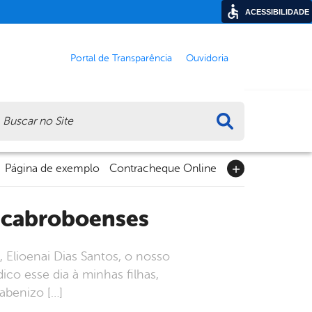
ACESSIBILIDADE
Portal de Transparência
Ouvidoria
ca
Página de exemplo
Contracheque Online
s cabroboenses
, Elioenai Dias Santos, o nosso
co esse dia à minhas filhas,
abenizo […]