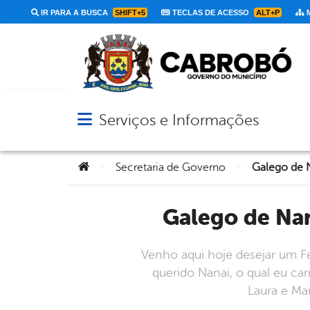
IR PARA A BUSCA
SHIFT+5
TECLAS DE ACESSO
ALT+P
M
Serviços e Informações
Abrir menu principal de navegação
Você está aqui:
>
>
Secretaria de Governo
Galego de N
Venho aqui hoje desejar um Fel
querido Nanai, o qual eu ca
Laura e Ma