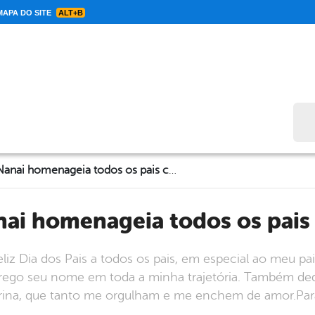
APA DO SITE
ALT+B
Bus
Galego de Nanai homenageia todos os pais cabroboenses
anai homenageia todos os pai
iz Dia dos Pais a todos os pais, em especial ao meu pai
rrego seu nome em toda a minha trajetória. Também dedi
rina, que tanto me orgulham e me enchem de amor.Par