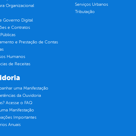
Serviços Urbanos
ura Organizacional
Tributação
 Governo Digital
ções e Contratos
Públicas
jamento e Prestação de Contas
as
sos Humanos
ias de Receitas
idoria
anhar uma Manifestação
tências da Ouvidoria
as? Acesse o FAQ
 uma Manifestação
mações Importantes
rios Anuais