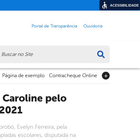
ACESSIBILIDADE
Portal de Transparência
Ouvidoria
ca
Página de exemplo
Contracheque Online
 2021
obó, Evelyn Ferreira, pela
píadas escolares, disputada na