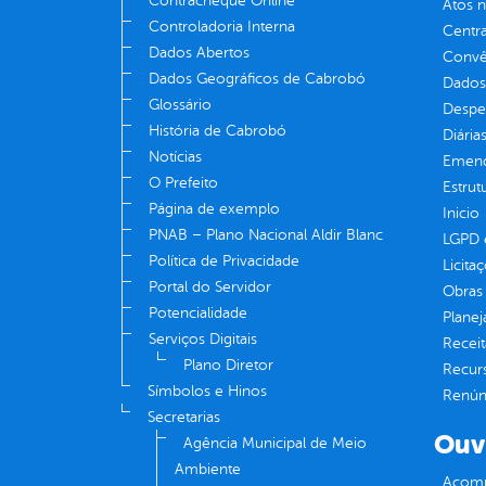
Contracheque Online
Atos 
Controladoria Interna
Centra
Dados Abertos
Convên
Dados Geográficos de Cabrobó
Dados
Glossário
Despe
História de Cabrobó
Diária
Notícias
Emend
O Prefeito
Estrut
Página de exemplo
Inicio
PNAB – Plano Nacional Aldir Blanc
LGPD e
Política de Privacidade
Licita
Portal do Servidor
Obras 
Potencialidade
Plane
Serviços Digitais
Receit
Plano Diretor
Recur
Símbolos e Hinos
Renúnc
Secretarias
Ouv
Agência Municipal de Meio
Ambiente
Acomp