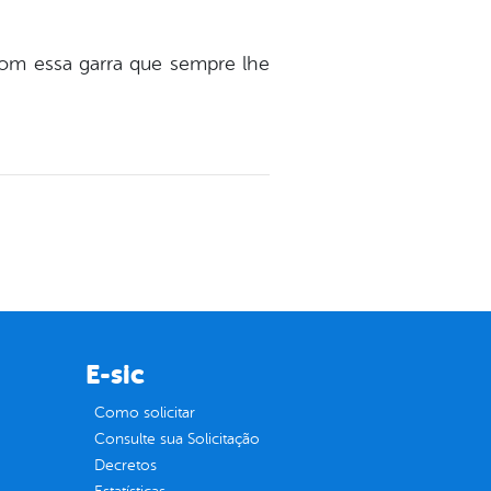
com essa garra que sempre lhe
E-sic
Como solicitar
Consulte sua Solicitação
Decretos