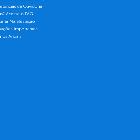
tências da Ouvidoria
as? Acesse o FAQ
 uma Manifestação
mações Importantes
rios Anuais