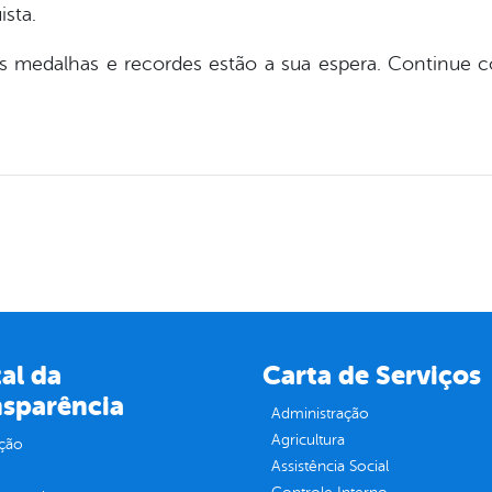
sta.
as medalhas e recordes estão a sua espera. Continue 
al da
Carta de Serviços
nsparência
Administração
Agricultura
ção
Assistência Social