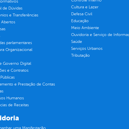
Controle Interno
normativos
Cultura e Lazer
l de Dúvidas
Defesa Civil
ios e Transferências
Educação
 Abertos
Meio Ambiente
sas
Ouvidoria e Serviço de Informa
s
Saúde
as parlamentares
Serviços Urbanos
ura Organizacional
Tributação
 Governo Digital
ções e Contratos
Públicas
jamento e Prestação de Contas
as
sos Humanos
ias de Receitas
idoria
anhar uma Manifestação