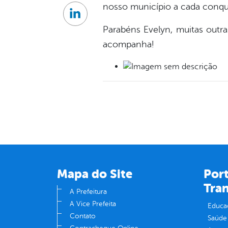
nosso município a cada conqui
Linkedin
Parabéns Evelyn, muitas outr
acompanha!
Mapa do Site
Port
Tra
A Prefeitura
A Vice Prefeita
Educa
Contato
Saúde