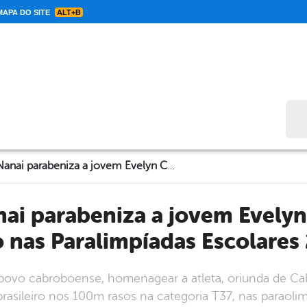
APA DO SITE
ALT+B
Bus
Galego de Nanai parabeniza a jovem Evelyn Caroline pelo Ouro nas Paralimpíadas Escolares 2021
 nas Paralimpíadas Escolares
vo cabroboense, homenagear a atleta, oriunda de Cabr
rasileiro nos 100m rasos na categoria T37, nas paraolim