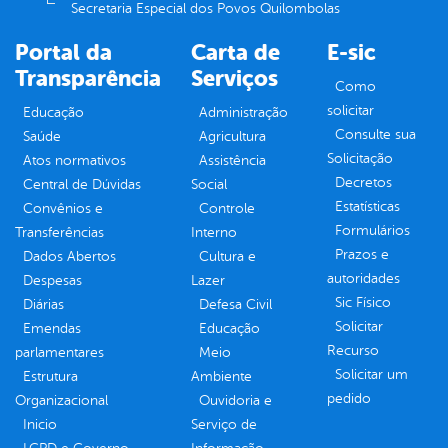
Secretaria Especial dos Povos Quilombolas
Portal da
Carta de
E-sic
Transparência
Serviços
Como
solicitar
Educação
Administração
Consulte sua
Saúde
Agricultura
Solicitação
Atos normativos
Assistência
Decretos
Central de Dúvidas
Social
Estatísticas
Convênios e
Controle
Formulários
Transferências
Interno
Prazos e
Dados Abertos
Cultura e
autoridades
Despesas
Lazer
Sic Físico
Diárias
Defesa Civil
Solicitar
Emendas
Educação
Recurso
parlamentares
Meio
Solicitar um
Estrutura
Ambiente
pedido
Organizacional
Ouvidoria e
Inicio
Serviço de