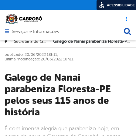
ACESSIBILIDADE
Acesso ráp
Busca
Serviços e Informações
Abrir menu principal de navegação
Você está aqui:
Secretaria de Governo
Galego de Nanai parabeniza Floresta-PE pelos seus 115 anos de história
>
>
publicado: 20/06/2022 18h11,
última modificação: 20/06/2022 18h11
Galego de Nanai
parabeniza Floresta-PE
pelos seus 115 anos de
história
É com imensa alegria que parabenizo hoje, em