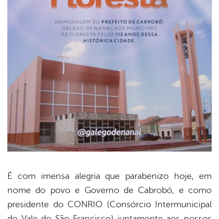
É com imensa alegria que parabenizo hoje, em
nome do povo e Governo de Cabrobó, e como
book
presidente do CONRIO (Consórcio Intermunicipal
do Vale do São Francisco) juntamente aos nossos