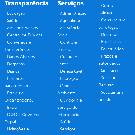
Transparência
Serviços
Como
solicitar
Educação
Administração
Consulte sua
Saúde
Agricultura
Solicitação
Atos normativos
Assistência
Decretos
Central de Dúvidas
Social
Estatísticas
Convênios e
Controle
Formulários
Transferências
Interno
Prazos e
Dados Abertos
Cultura e
autoridades
Despesas
Lazer
Sic Físico
Diárias
Defesa Civil
Solicitar
Emendas
Educação
Recurso
parlamentares
Meio
Solicitar um
Estrutura
Ambiente
pedido
Organizacional
Ouvidoria e
Inicio
Serviço de
LGPD e Governo
Informação
Digital
Saúde
Licitações e
Serviços