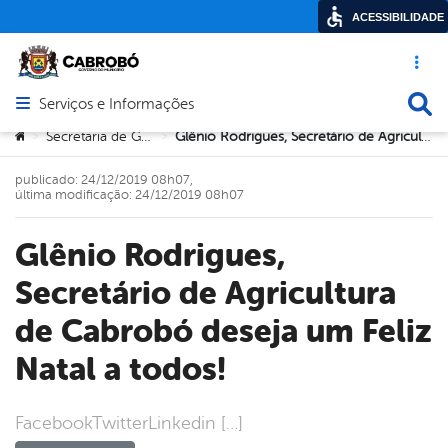
ACESSIBILIDADE
Acesso ráp
Busca
Serviços e Informações
Abrir menu principal de navegação
Você está aqui:
Secretaria de Governo
Glênio Rodrigues, Secretário de Agricultura de Cabrobó deseja um Feliz Natal a todos!
>
>
publicado: 24/12/2019 08h07,
última modificação: 24/12/2019 08h07
Glênio Rodrigues,
Secretário de Agricultura
de Cabrobó deseja um Feliz
Natal a todos!
FacebookTwitterLinkedin […]