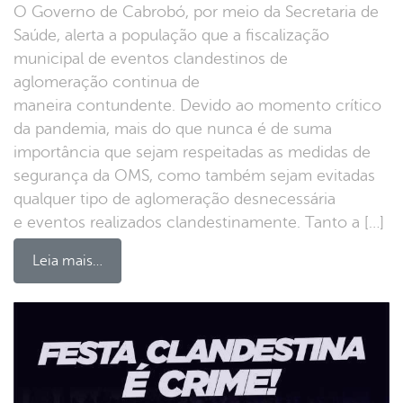
O Governo de Cabrobó, por meio da Secretaria de
Saúde, alerta a população que a fiscalização
municipal de eventos clandestinos de
aglomeração continua de
maneira contundente. Devido ao momento crítico
da pandemia, mais do que nunca é de suma
importância que sejam respeitadas as medidas de
segurança da OMS, como também sejam evitadas
qualquer tipo de aglomeração desnecessária
e eventos realizados clandestinamente. Tanto a […]
Leia mais…