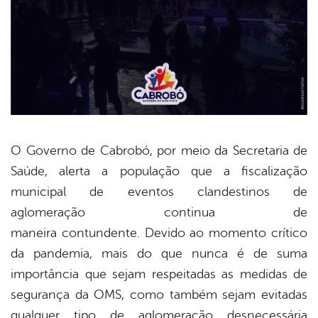
O Governo de Cabrobó, por meio da Secretaria de
Saúde, alerta a população que a fiscalização
book
municipal de eventos clandestinos de
aglomeração continua de
er
maneira contundente. Devido ao momento crítico
da pandemia, mais do que nunca é de suma
importância que sejam respeitadas as medidas de
din
segurança da OMS, como também sejam evitadas
qualquer tipo de aglomeração desnecessária