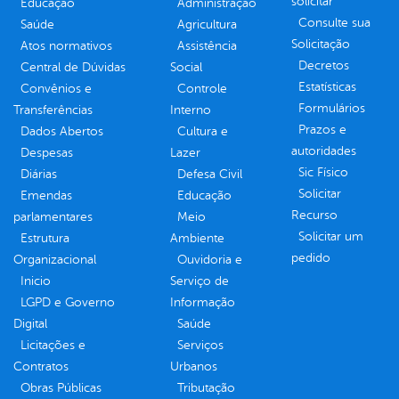
solicitar
Educação
Administração
Consulte sua
Saúde
Agricultura
Solicitação
Atos normativos
Assistência
Decretos
Central de Dúvidas
Social
Estatísticas
Convênios e
Controle
Formulários
Transferências
Interno
Prazos e
Dados Abertos
Cultura e
autoridades
Despesas
Lazer
Sic Físico
Diárias
Defesa Civil
Solicitar
Emendas
Educação
Recurso
parlamentares
Meio
Solicitar um
Estrutura
Ambiente
pedido
Organizacional
Ouvidoria e
Inicio
Serviço de
LGPD e Governo
Informação
Digital
Saúde
Licitações e
Serviços
Contratos
Urbanos
Obras Públicas
Tributação