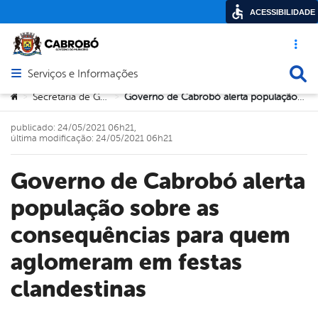
ACESSIBILIDADE
Acesso ráp
Busca
Serviços e Informações
Abrir menu principal de navegação
Você está aqui:
Secretaria de Governo
Governo de Cabrobó alerta população sobre as consequências para quem aglomeram em festas clandestinas
>
>
publicado: 24/05/2021 06h21,
última modificação: 24/05/2021 06h21
Governo de Cabrobó alerta
população sobre as
consequências para quem
aglomeram em festas
clandestinas