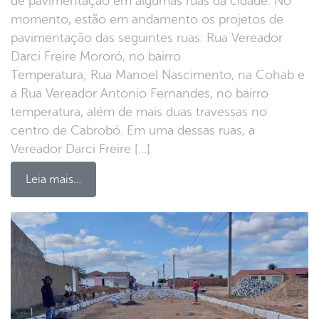
de pavimentação em algumas ruas da cidade. No
momento, estão em andamento os projetos de
pavimentação das seguintes ruas: Rua Vereador
Darci Freire Mororó, no bairro
Temperatura; Rua Manoel Nascimento, na Cohab e
a Rua Vereador Antonio Fernandes, no bairro
temperatura, além de mais duas travessas no
centro de Cabrobó. Em uma dessas ruas, a
Vereador Darci Freire […]
Leia mais…