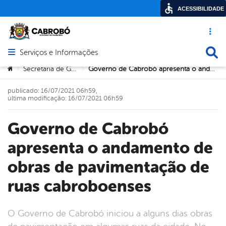
ACESSIBILIDADE
Acesso ráp
Busca
Serviços e Informações
Abrir menu principal de navegação
Você está aqui:
Secretaria de Governo
Governo de Cabrobó apresenta o andamento de obras de pavimentação de ruas cabroboenses
>
>
publicado: 16/07/2021 06h59,
última modificação: 16/07/2021 06h59
Governo de Cabrobó
apresenta o andamento de
obras de pavimentação de
ruas cabroboenses
O Governo de Cabrobó iniciou a alguns dias obras