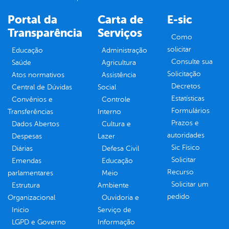
Portal da
Carta de
E-sic
Transparência
Serviços
Como
solicitar
Educação
Administração
Consulte sua
Saúde
Agricultura
Solicitação
Atos normativos
Assistência
Decretos
Central de Dúvidas
Social
Estatísticas
Convênios e
Controle
Formulários
Transferências
Interno
Prazos e
Dados Abertos
Cultura e
autoridades
Despesas
Lazer
Sic Físico
Diárias
Defesa Civil
Solicitar
Emendas
Educação
Recurso
parlamentares
Meio
Solicitar um
Estrutura
Ambiente
pedido
Organizacional
Ouvidoria e
Inicio
Serviço de
LGPD e Governo
Informação