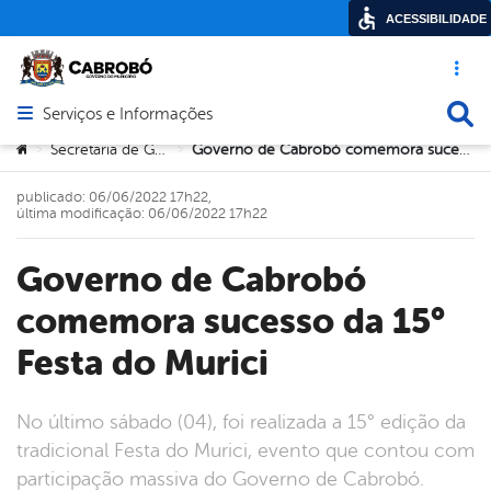
ACESSIBILIDADE
Acesso ráp
Busca
Serviços e Informações
Abrir menu principal de navegação
Você está aqui:
Secretaria de Governo
Governo de Cabrobó comemora sucesso da 15° Festa do Murici
>
>
publicado: 06/06/2022 17h22,
última modificação: 06/06/2022 17h22
Governo de Cabrobó
comemora sucesso da 15°
Festa do Murici
No último sábado (04), foi realizada a 15° edição da
tradicional Festa do Murici, evento que contou com
participação massiva do Governo de Cabrobó.