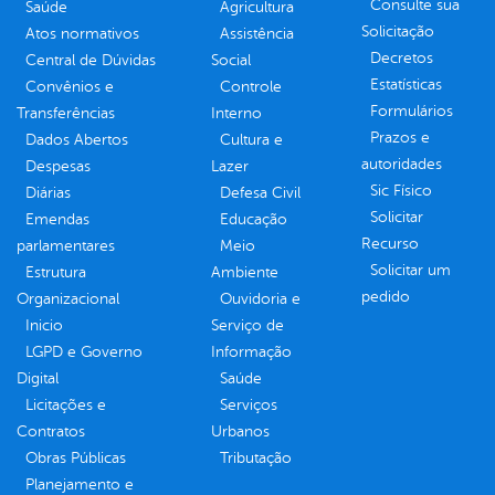
Consulte sua
Saúde
Agricultura
Solicitação
Atos normativos
Assistência
Decretos
Central de Dúvidas
Social
Estatísticas
Convênios e
Controle
Formulários
Transferências
Interno
Prazos e
Dados Abertos
Cultura e
autoridades
Despesas
Lazer
Sic Físico
Diárias
Defesa Civil
Solicitar
Emendas
Educação
Recurso
parlamentares
Meio
Solicitar um
Estrutura
Ambiente
pedido
Organizacional
Ouvidoria e
Inicio
Serviço de
LGPD e Governo
Informação
Digital
Saúde
Licitações e
Serviços
Contratos
Urbanos
Obras Públicas
Tributação
Planejamento e