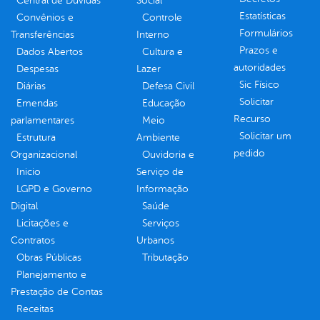
Central de Dúvidas
Social
Estatísticas
Convênios e
Controle
Formulários
Transferências
Interno
Prazos e
Dados Abertos
Cultura e
autoridades
Despesas
Lazer
Sic Físico
Diárias
Defesa Civil
Solicitar
Emendas
Educação
Recurso
parlamentares
Meio
Solicitar um
Estrutura
Ambiente
pedido
Organizacional
Ouvidoria e
Inicio
Serviço de
LGPD e Governo
Informação
Digital
Saúde
Licitações e
Serviços
Contratos
Urbanos
Obras Públicas
Tributação
Planejamento e
Prestação de Contas
Receitas