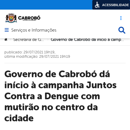
ACESSIBILIDADE
Acesso ráp
Busca
Serviços e Informações
Abrir menu principal de navegação
Você está aqui:
Secretaria de Governo
Governo de Cabrobó dá início à campanha Juntos Contra a Dengue com mutirão no centro da cidade
>
>
publicado: 29/07/2021 19h19,
última modificação: 29/07/2021 19h19
Governo de Cabrobó dá
início à campanha Juntos
Contra a Dengue com
mutirão no centro da
cidade