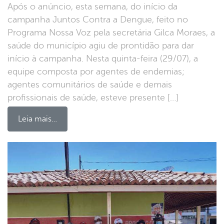
Após o anúncio, esta semana, do início da
campanha Juntos Contra a Dengue, feito no
Programa Nossa Voz pela secretária Gilca Moraes, a
saúde do município agiu de prontidão para dar
início à campanha. Nesta quinta-feira (29/07), a
equipe composta por agentes de endemias;
agentes comunitários de saúde e demais
profissionais de saúde, esteve presente […]
Leia mais…