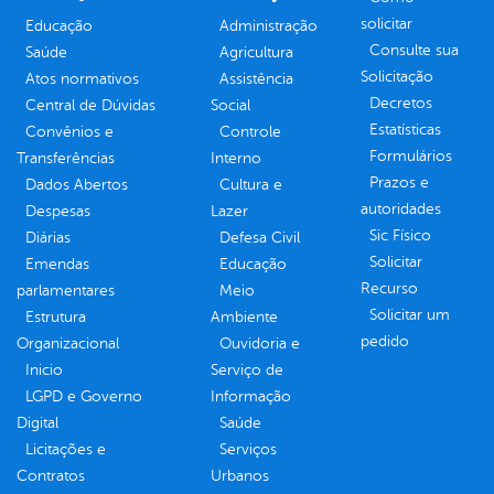
solicitar
Educação
Administração
Consulte sua
Saúde
Agricultura
Solicitação
Atos normativos
Assistência
Decretos
Central de Dúvidas
Social
Estatísticas
Convênios e
Controle
Formulários
Transferências
Interno
Prazos e
Dados Abertos
Cultura e
autoridades
Despesas
Lazer
Sic Físico
Diárias
Defesa Civil
Solicitar
Emendas
Educação
Recurso
parlamentares
Meio
Solicitar um
Estrutura
Ambiente
pedido
Organizacional
Ouvidoria e
Inicio
Serviço de
LGPD e Governo
Informação
Digital
Saúde
Licitações e
Serviços
Contratos
Urbanos