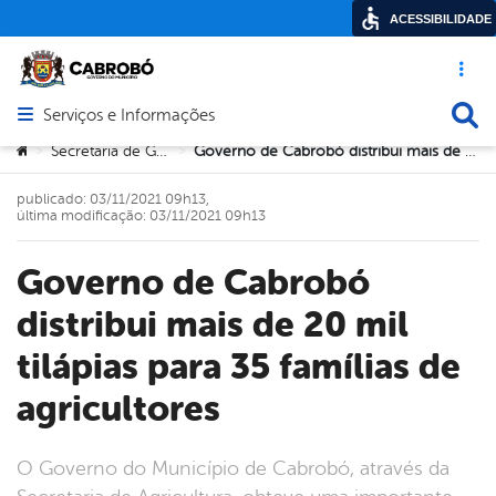
ACESSIBILIDADE
Acesso ráp
Busca
Serviços e Informações
Abrir menu principal de navegação
Você está aqui:
Secretaria de Governo
Governo de Cabrobó distribui mais de 20 mil tilápias para 35 famílias de agricultores
>
>
publicado: 03/11/2021 09h13,
última modificação: 03/11/2021 09h13
Governo de Cabrobó
distribui mais de 20 mil
tilápias para 35 famílias de
agricultores
O Governo do Município de Cabrobó, através da