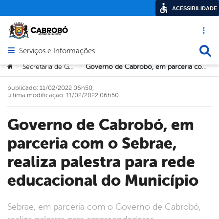
ACESSIBILIDADE
Acesso ráp
Busca
Serviços e Informações
Abrir menu principal de navegação
Você está aqui:
Secretaria de Governo
Governo de Cabrobó, em parceria com o Sebrae, realiza palestra para rede educacional do Município
>
>
publicado: 11/02/2022 06h50,
última modificação: 11/02/2022 06h50
Governo de Cabrobó, em
parceria com o Sebrae,
realiza palestra para rede
educacional do Município
Sebrae, em parceria com o Governo de Cabrobó,