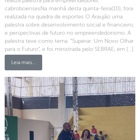
realiza palestra para empreendedores
cabroboensesNa manhã desta quinta-feira(10), fora
realizada na quadra de esportes O Araujão uma
palestra sobre desenvolvimento social e financeiro,
e perspectivas de futuro no empreendedorismo. A
palestra teve como tema: “Superar: Um Novo Olhar
para o Futuro”, e foi ministrada pelo SEBRAE, em […]
Leia mais…