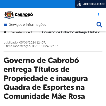
ACESSIBILIDADE
Acesso ráp
Busca
Serviços e Informações
Abrir menu principal de navegação
Você está aqui:
Secretaria de Educação
Governo de Cabrobó entrega Títulos de Propriedade e inaugura Quadra de Esportes na Comunidade Mãe Rosa
>
>
publicado: 05/06/2024 12h07,
última modificação: 05/06/2024 12h07
Governo de Cabrobó
entrega Títulos de
Propriedade e inaugura
Quadra de Esportes na
Comunidade Mãe Rosa