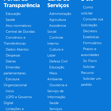
Transparência
Serviços
Como
solicitar
Educação
Administração
Consulte sua
Saúde
Agricultura
Solicitação
Atos normativos
Assistência
Decretos
Central de Dúvidas
Social
Estatísticas
Convênios e
Controle
Formulários
Transferências
Interno
Prazos e
Dados Abertos
Cultura e
autoridades
Despesas
Lazer
Sic Físico
Diárias
Defesa Civil
Solicitar
Emendas
Educação
Recurso
parlamentares
Meio
Solicitar um
Estrutura
Ambiente
pedido
Organizacional
Ouvidoria e
Inicio
Serviço de
LGPD e Governo
Informação
Digital
Saúde
Licitações e
Serviços