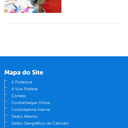
Mapa do Site
A Prefeitura
A Vice Prefeita
Contato
Contracheque Online
Controladoria Interna
Dados Abertos
Dados Geográficos de Cabrobó