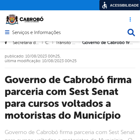
ACESSIBILIDADE
Acesso ráp
Busca
Serviços e Informações
Abrir menu principal de navegação
Você está aqui:
Secretaria de Defesa Social
Civil
Trânsito e Transporte
Governo de Cabrobó firma parceria com Sest Senat para cursos voltados a motoristas do Município
>
>
>
>
publicado: 10/08/2023 00h25,
última modificação: 10/08/2023 00h25
Governo de Cabrobó firma
parceria com Sest Senat
para cursos voltados a
motoristas do Município
Governo de Cabrobó firma parceria com Sest Senat