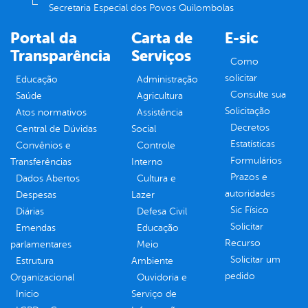
Secretaria Especial dos Povos Quilombolas
Portal da
Carta de
E-sic
Transparência
Serviços
Como
solicitar
Educação
Administração
Consulte sua
Saúde
Agricultura
Solicitação
Atos normativos
Assistência
Decretos
Central de Dúvidas
Social
Estatísticas
Convênios e
Controle
Formulários
Transferências
Interno
Prazos e
Dados Abertos
Cultura e
autoridades
Despesas
Lazer
Sic Físico
Diárias
Defesa Civil
Solicitar
Emendas
Educação
Recurso
parlamentares
Meio
Solicitar um
Estrutura
Ambiente
pedido
Organizacional
Ouvidoria e
Inicio
Serviço de