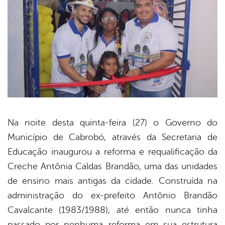
Na noite desta quinta-feira (27) o Governo do
Município de Cabrobó, através da Secretaria de
book
Educação inaugurou a reforma e requalificação da
Creche Antônia Caldas Brandão, uma das unidades
er
de ensino mais antigas da cidade. Construída na
administração do ex-prefeito Antônio Brandão
Cavalcante (1983/1988), até então nunca tinha
din
passado por nenhuma reforma em sua estrutura