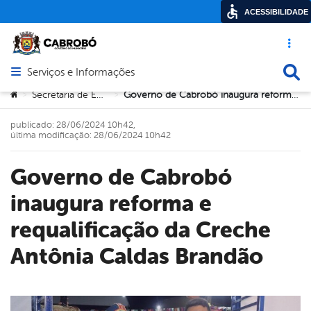
ACESSIBILIDADE
Acesso ráp
Busca
Serviços e Informações
Abrir menu principal de navegação
Você está aqui:
Secretaria de Educação
Governo de Cabrobó inaugura reforma e requalificação da Creche Antônia Caldas Brandão
>
>
publicado: 28/06/2024 10h42,
última modificação: 28/06/2024 10h42
Governo de Cabrobó
inaugura reforma e
requalificação da Creche
Antônia Caldas Brandão