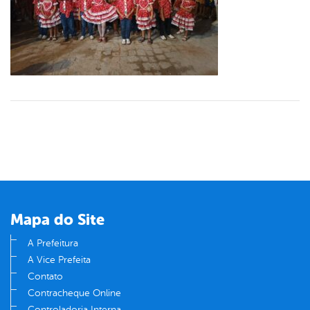
Mapa do Site
A Prefeitura
A Vice Prefeita
Contato
Contracheque Online
Controladoria Interna