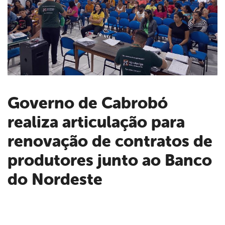
Governo de Cabrobó
realiza articulação para
book
renovação de contratos de
er
produtores junto ao Banco
do Nordeste
din