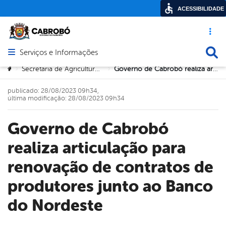
ACESSIBILIDADE
Acesso ráp
Busca
Serviços e Informações
Abrir menu principal de navegação
Você está aqui:
Secretaria de Agricultura e Meio Ambiente
Governo de Cabrobó realiza articulação para renovação de contratos de produtores junto ao Banco do Nordeste
>
>
publicado: 28/08/2023 09h34,
última modificação: 28/08/2023 09h34
Governo de Cabrobó
realiza articulação para
renovação de contratos de
produtores junto ao Banco
do Nordeste