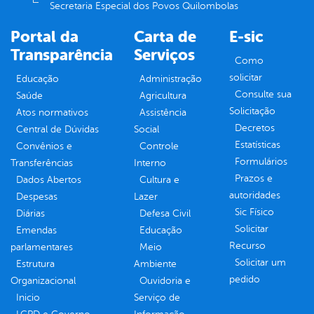
Secretaria Especial dos Povos Quilombolas
Portal da
Carta de
E-sic
Transparência
Serviços
Como
solicitar
Educação
Administração
Consulte sua
Saúde
Agricultura
Solicitação
Atos normativos
Assistência
Decretos
Central de Dúvidas
Social
Estatísticas
Convênios e
Controle
Formulários
Transferências
Interno
Prazos e
Dados Abertos
Cultura e
autoridades
Despesas
Lazer
Sic Físico
Diárias
Defesa Civil
Solicitar
Emendas
Educação
Recurso
parlamentares
Meio
Solicitar um
Estrutura
Ambiente
pedido
Organizacional
Ouvidoria e
Inicio
Serviço de