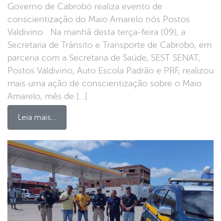
Governo de Cabrobó realiza evento de
conscientização do Maio Amarelo nós Postos
Valdivino Na manhã desta terça-feira (09), a
Secretaria de Trânsito e Transporte de Cabrobó, em
parceria com a Secretaria de Saúde, SEST SENAT,
Postos Valdivino, Auto Escola Padrão e PRF, realizou
mais uma ação de conscientização sobre o Maio
Amarelo, mês de […]
Leia mais…