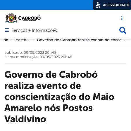
ACESSIBILIDADE
Acesso ráp
Busca
Serviços e Informações
Abrir menu principal de navegação
Você está aqui:
Prefeitura
Governo de Cabrobó realiza evento de conscientização do Maio Amarelo nós Postos Valdivino
>
>
publicado: 09/05/2023 20h48,
última modificação: 09/05/2023 20h48
Governo de Cabrobó
realiza evento de
conscientização do Maio
Amarelo nós Postos
Valdivino