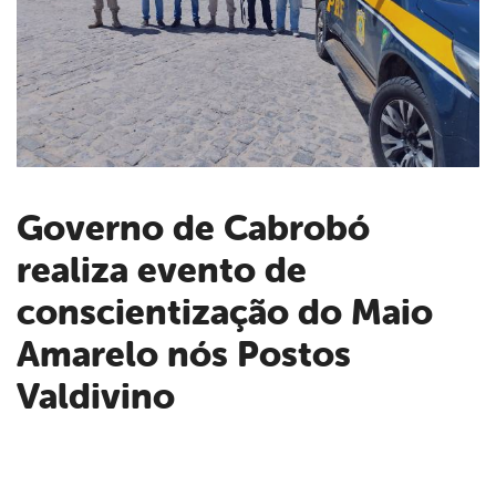
Governo de Cabrobó
realiza evento de
book
conscientização do Maio
er
Amarelo nós Postos
Valdivino
din