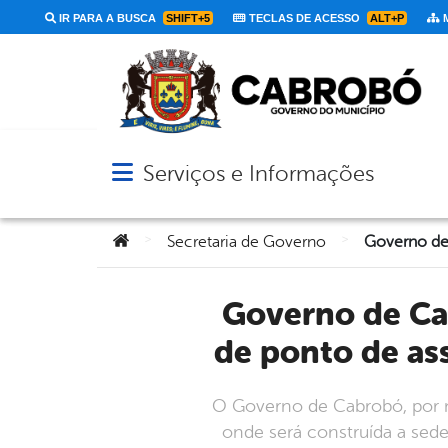
IR PARA A BUSCA
SHIFT+5
TECLAS DE ACESSO
ALT+P
M
Serviços e Informações
Abrir menu principal de navegação
Você está aqui:
>
>
Secretaria de Governo
Governo de Cabrobó realiza limpeza de terreno que servirá
de ponto de as
O Governo de Cabrobó, por me
onde será construída a sede