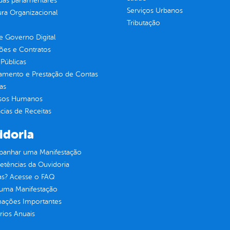
as parlamentares
Serviços Urbanos
ura Organizacional
Tributação
 Governo Digital
ções e Contratos
Públicas
jamento e Prestação de Contas
as
sos Humanos
ias de Receitas
idoria
anhar uma Manifestação
tências da Ouvidoria
as? Acesse o FAQ
 uma Manifestação
mações Importantes
rios Anuais