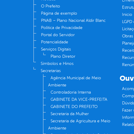
Emend
O Prefeito
Estrut
Página de exemplo
Inicio
PNAB – Plano Nacional Aldir Blanc
LGPD e
Política de Privacidade
Licita
Portal do Servidor
Obras 
Potencialidade
Plane
Serviços Digitais
Receit
Plano Diretor
Recur
Símbolos e Hinos
Renúnc
Secretarias
Ouv
Agência Municipal de Meio
Ambiente
Acomp
Controladoria Interna
Compe
GABINETE DA VICE-PREFEITA
Dúvid
GABINETE DO PREFEITO
Fazer
Secretaria da Mulher
Infor
Secretaria de Agricultura e Meio
Relató
Ambiente