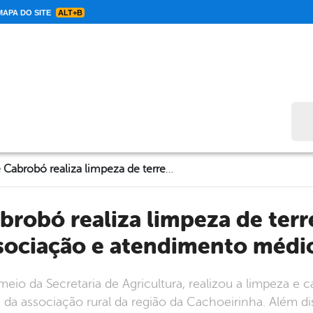
APA DO SITE
ALT+B
Bus
Governo de Cabrobó realiza limpeza de terreno que servirá de ponto de associação e atendimento médico na zona rural
sociação e atendimento médic
io da Secretaria de Agricultura, realizou a limpeza e c
 da associação rural da região da Cachoeirinha. Além d