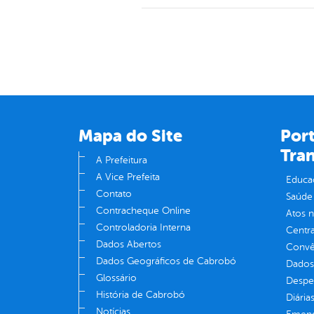
Mapa do Site
Port
Tra
A Prefeitura
A Vice Prefeita
Educa
Contato
Saúde
Contracheque Online
Atos 
Controladoria Interna
Centra
Dados Abertos
Convên
Dados Geográficos de Cabrobó
Dados
Glossário
Despe
História de Cabrobó
Diária
Notícias