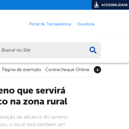
ACESSIBILIDADE
Portal de Transparência
Ouvidoria
ca
Página de exemplo
Contracheque Online
o na zona rural
avação de alicerce do terreno
isso, o local terá também um