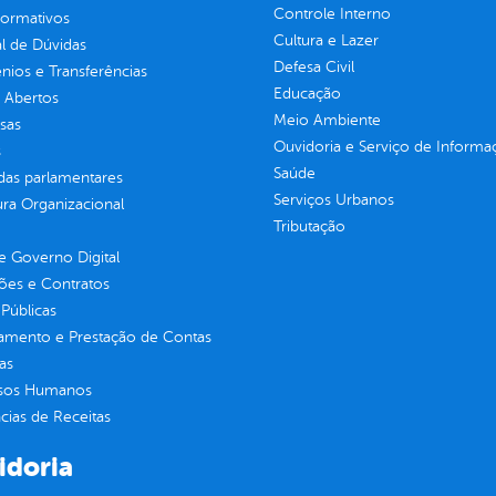
Controle Interno
normativos
Cultura e Lazer
l de Dúvidas
Defesa Civil
ios e Transferências
Educação
 Abertos
Meio Ambiente
sas
Ouvidoria e Serviço de Informa
s
Saúde
as parlamentares
Serviços Urbanos
ura Organizacional
Tributação
 Governo Digital
ções e Contratos
Públicas
jamento e Prestação de Contas
as
sos Humanos
ias de Receitas
idoria