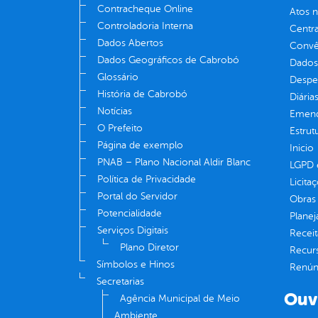
Contracheque Online
Atos 
Controladoria Interna
Centra
Dados Abertos
Convên
Dados Geográficos de Cabrobó
Dados
Glossário
Despe
História de Cabrobó
Diária
Notícias
Emend
O Prefeito
Estrut
Página de exemplo
Inicio
PNAB – Plano Nacional Aldir Blanc
LGPD e
Política de Privacidade
Licita
Portal do Servidor
Obras 
Potencialidade
Plane
Serviços Digitais
Receit
Plano Diretor
Recur
Símbolos e Hinos
Renúnc
Secretarias
Ouv
Agência Municipal de Meio
Ambiente