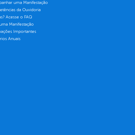
anhar uma Manifestação
tências da Ouvidoria
as? Acesse o FAQ
 uma Manifestação
mações Importantes
rios Anuais