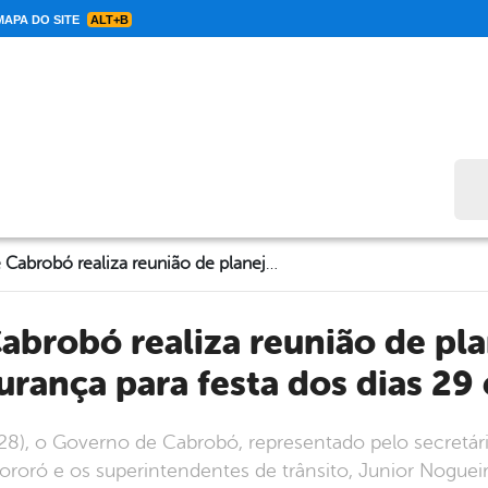
APA DO SITE
ALT+B
Bus
Governo de Cabrobó realiza reunião de planejamento de segurança para festa dos dias 29 e 30
urança para festa dos dias 29 
28), o Governo de Cabrobó, representado pelo secretári
roró e os superintendentes de trânsito, Junior Nogueira,