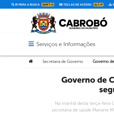
IR PARA A BUSCA
SHIFT+5
TECLAS DE ACESSO
ALT+P
M
Serviços e Informações
Abrir menu principal de navegação
Você está aqui:
>
>
Secretaria de Governo
Governo de Cabrobó realiza reunião de planejamento de
seg
Na manhã desta terça-feira (
secretária de saúde Mariane Mo