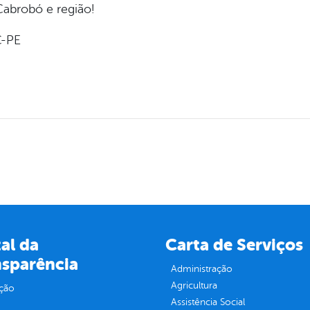
Cabrobó e região!
C-PE
al da
Carta de Serviços
nsparência
Administração
Agricultura
ção
Assistência Social