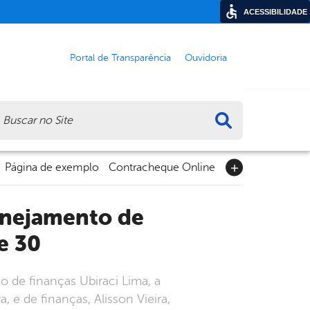
ACESSIBILIDADE
Portal de Transparência
Ouvidoria
ca
Página de exemplo
Contracheque Online
e 30
o de finanças Ubiraci Lima, a
 e de finanças, Alisson Vieira,