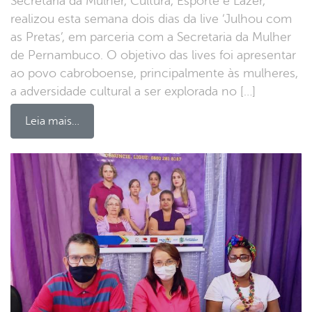
Secretaria da Mulher, Cultura, Esporte e Lazer,
realizou esta semana dois dias da live ‘Julhou com
as Pretas’, em parceria com a Secretaria da Mulher
de Pernambuco. O objetivo das lives foi apresentar
ao povo cabroboense, principalmente às mulheres,
a adversidade cultural a ser explorada no […]
Leia mais…