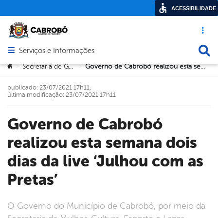
ACESSIBILIDADE
Acesso ráp
Busca
Serviços e Informações
Abrir menu principal de navegação
Você está aqui:
Secretaria de Governo
Governo de Cabrobó realizou esta semana dois dias da live ‘Julhou com as Pretas’
>
>
publicado: 23/07/2021 17h11,
última modificação: 23/07/2021 17h11
Governo de Cabrobó
realizou esta semana dois
dias da live ‘Julhou com as
Pretas’
O Governo do Município de Cabrobó, por meio da