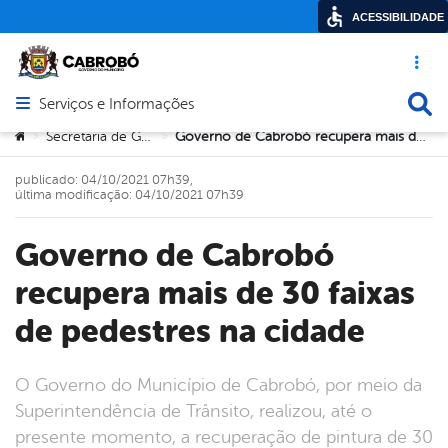
ACESSIBILIDADE
Acesso ráp
Busca
Serviços e Informações
Abrir menu principal de navegação
Você está aqui:
Secretaria de Governo
Governo de Cabrobó recupera mais de 30 faixas de pedestres na cidade
>
>
publicado: 04/10/2021 07h39,
última modificação: 04/10/2021 07h39
Governo de Cabrobó
recupera mais de 30 faixas
de pedestres na cidade
O Governo do Município de Cabrobó, por meio da
Superintendência de Trânsito, realizou, até o
presente momento, a recuperação de pintura de 30