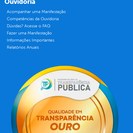
Ouvidoria
Acompanhar uma Manifestação
Competências da Ouvidoria
Dúvidas? Acesse o FAQ
Fazer uma Manifestação
Informações Importantes
Relatórios Anuais