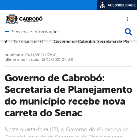
ACESSIBILIDADE
Acesso ráp
Busca
Serviços e Informações
Abrir menu principal de navegação
Você está aqui:
Secretaria de Governo
Governo de Cabrobó: Secretaria de Planejamento do município recebe nova carreta do Senac
>
>
publicado: 18/11/2021 07h18,
última modificação: 18/11/2021 07h18
Governo de Cabrobó:
Secretaria de Planejamento
do município recebe nova
carreta do Senac
Nesta quarta-feira (17), o Governo do Município de