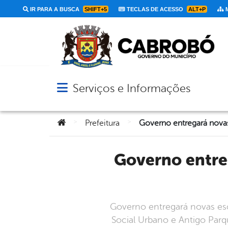
IR PARA A BUSCA
SHIFT+5
TECLAS DE ACESSO
ALT+P
M
Serviços e Informações
Abrir menu principal de navegação
Você está aqui:
>
>
Prefeitura
Governo entregará novas escrituras do programa ‘Cabrobó
Governo entregará novas esc
Social Urbano e Antigo Parq