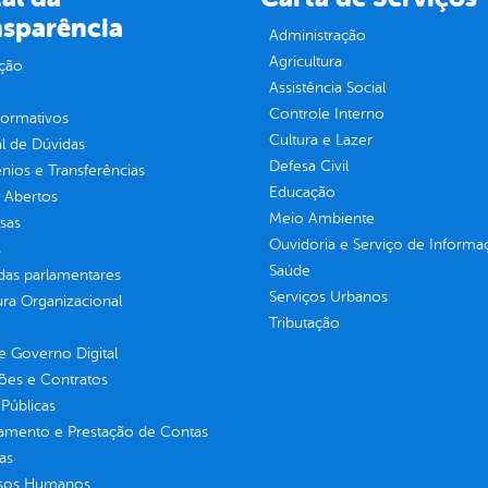
nsparência
Administração
Agricultura
ção
Assistência Social
Controle Interno
normativos
Cultura e Lazer
l de Dúvidas
Defesa Civil
ios e Transferências
Educação
 Abertos
Meio Ambiente
sas
Ouvidoria e Serviço de Informa
s
Saúde
as parlamentares
Serviços Urbanos
ura Organizacional
Tributação
 Governo Digital
ções e Contratos
Públicas
jamento e Prestação de Contas
as
sos Humanos