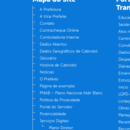
Tra
A Prefeitura
A Vice Prefeita
Educa
Contato
Saúde
Contracheque Online
Atos 
Controladoria Interna
Centra
Dados Abertos
Convên
Dados Geográficos de Cabrobó
Dados
Glossário
Despe
História de Cabrobó
Diária
Notícias
Emend
O Prefeito
Estrut
Página de exemplo
Inicio
PNAB – Plano Nacional Aldir Blanc
LGPD e
Política de Privacidade
Licita
Portal do Servidor
Obras 
Potencialidade
Plane
Serviços Digitais
Receit
Plano Diretor
Recur