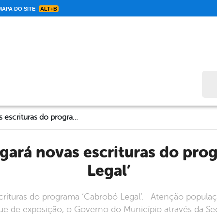
APA DO SITE
ALT+B
Bus
Governo entregará novas escrituras do programa ‘Cabrobó Legal’
Legal’
rituras do programa ‘Cabrobó Legal’. Atenção populaç
ue de exposição, o Governo do Município através da S