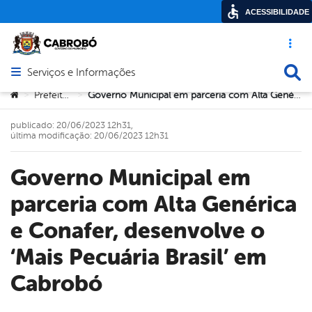
ACESSIBILIDADE
Acesso ráp
Busca
Serviços e Informações
Abrir menu principal de navegação
Você está aqui:
Prefeitura
Governo Municipal em parceria com Alta Genérica e Conafer, desenvolve o ‘Mais Pecuária Brasil’ em Cabrobó
>
>
publicado: 20/06/2023 12h31,
última modificação: 20/06/2023 12h31
Governo Municipal em
parceria com Alta Genérica
e Conafer, desenvolve o
‘Mais Pecuária Brasil’ em
Cabrobó