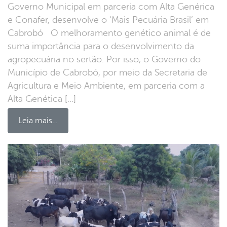
Governo Municipal em parceria com Alta Genérica
e Conafer, desenvolve o ‘Mais Pecuária Brasil’ em
Cabrobó O melhoramento genético animal é de
suma importância para o desenvolvimento da
agropecuária no sertão. Por isso, o Governo do
Município de Cabrobó, por meio da Secretaria de
Agricultura e Meio Ambiente, em parceria com a
Alta Genética […]
Leia mais…