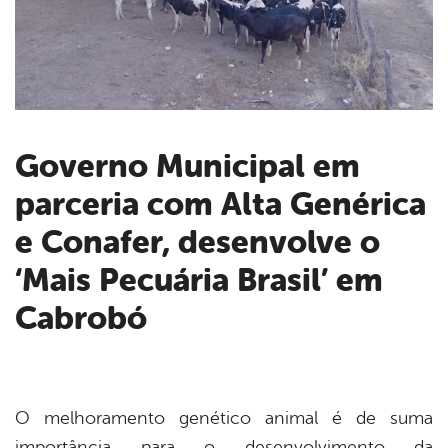
Governo Municipal em
parceria com Alta Genérica
book
e Conafer, desenvolve o
er
‘Mais Pecuária Brasil’ em
Cabrobó
din
O melhoramento genético animal é de suma
importância para o desenvolvimento da