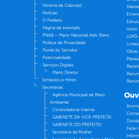
História de Cabrobó
Diária
Notícias
Emend
O Prefeito
Estrut
Página de exemplo
Inicio
PNAB – Plano Nacional Aldir Blanc
LGPD e
Política de Privacidade
Licita
Portal do Servidor
Obras 
Potencialidade
Plane
Serviços Digitais
Receit
Plano Diretor
Recur
Símbolos e Hinos
Renúnc
Secretarias
Ouv
Agência Municipal de Meio
Ambiente
Acomp
Controladoria Interna
Compe
GABINETE DA VICE-PREFEITA
Dúvid
GABINETE DO PREFEITO
Fazer
Secretaria da Mulher
Infor