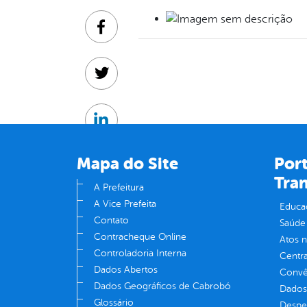
Facebook
Twitter
Linkedin
Mapa do Site
Port
Tra
A Prefeitura
A Vice Prefeita
Educa
Contato
Saúde
Contracheque Online
Atos 
Controladoria Interna
Centra
Dados Abertos
Convên
Dados Geográficos de Cabrobó
Dados
Glossário
Despe