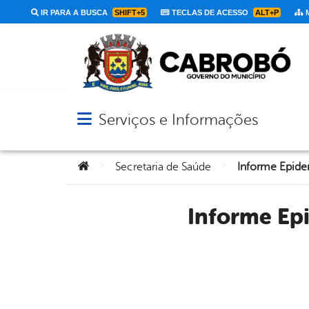
IR PARA A BUSCA
SHIFT+5
TECLAS DE ACESSO
ALT+P
M
Serviços e Informações
Abrir menu principal de navegação
Você está aqui:
>
>
Secretaria de Saúde
Informe Epidemiológico – SECRETARIA DE SAÚDE DE