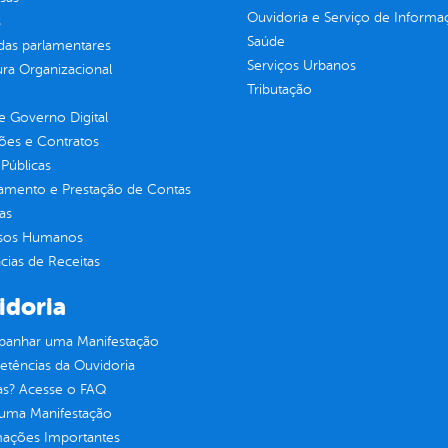
Ouvidoria e Serviço de Informa
s
Saúde
as parlamentares
Serviços Urbanos
ura Organizacional
Tributação
 Governo Digital
ções e Contratos
Públicas
jamento e Prestação de Contas
as
sos Humanos
ias de Receitas
idoria
anhar uma Manifestação
tências da Ouvidoria
as? Acesse o FAQ
 uma Manifestação
mações Importantes