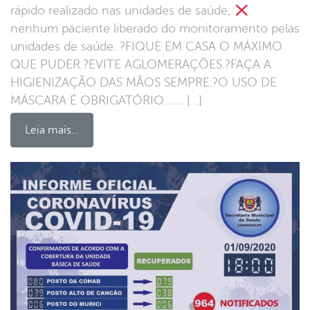
rápido realizado nas unidades de saúde;
nenhum paciente liberado do monitoramento pelas
unidades de saúde. ?FIQUE EM CASA O MÁXIMO
QUE PUDER.?EVITE AGLOMERAÇÕES.?FAÇA A
HIGIENIZAÇÃO DAS MÃOS SEMPRE.?O USO DE
MÁSCARA É OBRIGATÓRIO……. […]
Leia mais…