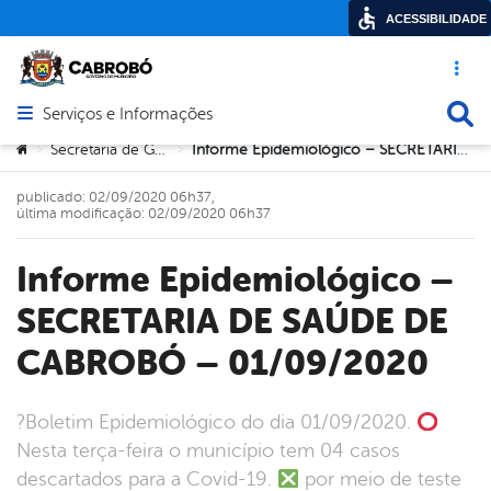
ACESSIBILIDADE
Acesso ráp
Busca
Serviços e Informações
Abrir menu principal de navegação
Você está aqui:
Secretaria de Governo
Informe Epidemiológico – SECRETARIA DE SAÚDE DE CABROBÓ – 01/09/2020
>
>
publicado: 02/09/2020 06h37,
última modificação: 02/09/2020 06h37
Informe Epidemiológico –
SECRETARIA DE SAÚDE DE
CABROBÓ – 01/09/2020
?Boletim Epidemiológico do dia 01/09/2020.
Nesta terça-feira o município tem 04 casos
descartados para a Covid-19.
por meio de teste