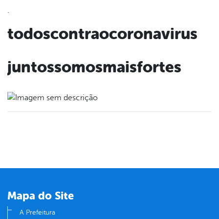
.
todoscontraocoronavirus
juntossomosmaisfortes
Mapa do Site
A Prefeitura