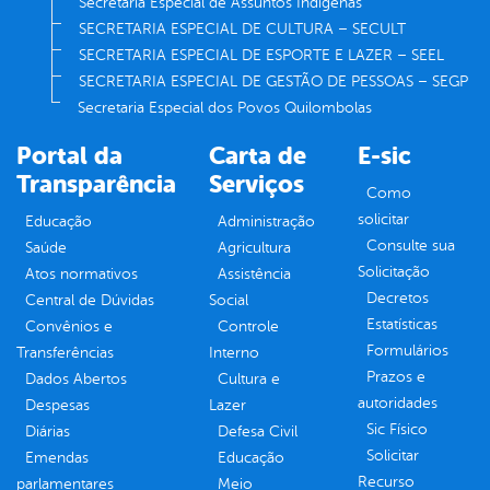
Secretaria Especial de Assuntos Indígenas
SECRETARIA ESPECIAL DE CULTURA – SECULT
SECRETARIA ESPECIAL DE ESPORTE E LAZER – SEEL
SECRETARIA ESPECIAL DE GESTÃO DE PESSOAS – SEGP
Secretaria Especial dos Povos Quilombolas
Portal da
Carta de
E-sic
Transparência
Serviços
Como
solicitar
Educação
Administração
Consulte sua
Saúde
Agricultura
Solicitação
Atos normativos
Assistência
Decretos
Central de Dúvidas
Social
Estatísticas
Convênios e
Controle
Formulários
Transferências
Interno
Prazos e
Dados Abertos
Cultura e
autoridades
Despesas
Lazer
Sic Físico
Diárias
Defesa Civil
Solicitar
Emendas
Educação
Recurso
parlamentares
Meio