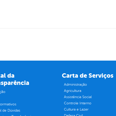
al da
Carta de Serviços
nsparência
Administração
Agricultura
ção
Assistência Social
Controle Interno
normativos
Cultura e Lazer
l de Dúvidas
Defesa Civil