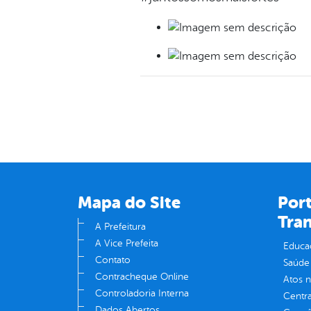
Mapa do Site
Port
Tra
A Prefeitura
A Vice Prefeita
Educa
Contato
Saúde
Contracheque Online
Atos 
Controladoria Interna
Centra
Dados Abertos