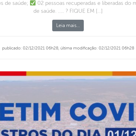
es de saúde;
02 pessoas recuperadas e liberadas do 
de saúde. ….. ? FIQUE EM […]
Leia mais…
publicado: 02/12/2021 06h28,
última modificação: 02/12/2021 06h28