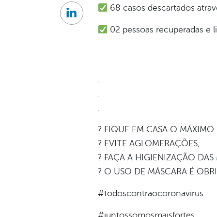
68 casos descartados atravé
Linkedin
02 pessoas recuperadas e l
.
.
.
.
.
? FIQUE EM CASA O MÁXIMO
? EVITE AGLOMERAÇÕES;
? FAÇA A HIGIENIZAÇÃO DAS
? O USO DE MÁSCARA É OBR
#todoscontraocoronavirus
#juntossomosmaisfortes