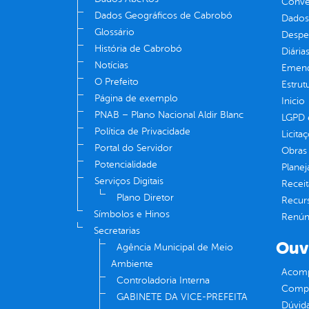
Convên
Dados Geográficos de Cabrobó
Dados
Glossário
Despe
História de Cabrobó
Diária
Notícias
Emend
O Prefeito
Estrut
Página de exemplo
Inicio
PNAB – Plano Nacional Aldir Blanc
LGPD e
Política de Privacidade
Licita
Portal do Servidor
Obras 
Potencialidade
Plane
Serviços Digitais
Receit
Plano Diretor
Recur
Símbolos e Hinos
Renúnc
Secretarias
Ouv
Agência Municipal de Meio
Ambiente
Acomp
Controladoria Interna
Compe
GABINETE DA VICE-PREFEITA
Dúvid