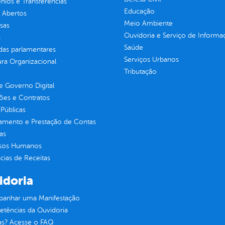
ios e Transferências
Educação
 Abertos
Meio Ambiente
sas
Ouvidoria e Serviço de Informa
s
Saúde
as parlamentares
Serviços Urbanos
ura Organizacional
Tributação
 Governo Digital
ções e Contratos
Públicas
jamento e Prestação de Contas
as
sos Humanos
ias de Receitas
idoria
anhar uma Manifestação
tências da Ouvidoria
as? Acesse o FAQ