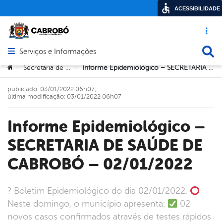
ACESSIBILIDADE
Acesso ráp
Busca
Serviços e Informações
Abrir menu principal de navegação
Você está aqui:
Secretaria de Saúde
Informe Epidemiológico – SECRETARIA DE SAÚDE DE CABROBÓ – 02/01/2022
>
>
publicado: 03/01/2022 06h07,
última modificação: 03/01/2022 06h07
Informe Epidemiológico –
SECRETARIA DE SAÚDE DE
CABROBÓ – 02/01/2022
? Boletim Epidemiológico do dia 02/01/2022.
Neste domingo, o município apresenta:
02
novos casos confirmados através de testes rápidos