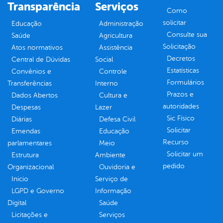
Transparência
Serviços
Como
solicitar
Educação
Administração
Consulte sua
Saúde
Agricultura
Solicitação
Atos normativos
Assistência
Decretos
Central de Dúvidas
Social
Estatísticas
Convênios e
Controle
Formulários
Transferências
Interno
Prazos e
Dados Abertos
Cultura e
autoridades
Despesas
Lazer
Sic Físico
Diárias
Defesa Civil
Solicitar
Emendas
Educação
Recurso
parlamentares
Meio
Solicitar um
Estrutura
Ambiente
pedido
Organizacional
Ouvidoria e
Inicio
Serviço de
LGPD e Governo
Informação
Digital
Saúde
Licitações e
Serviços