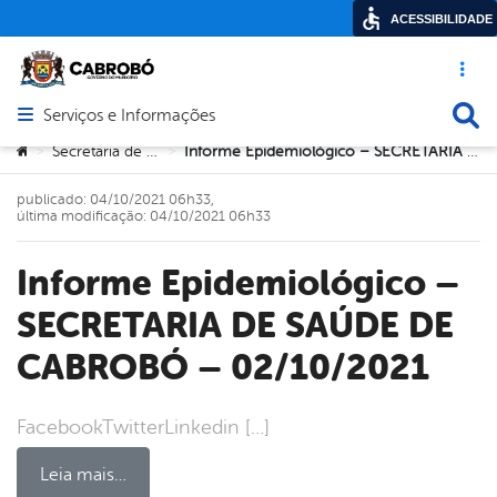
ACESSIBILIDADE
Acesso ráp
Busca
Serviços e Informações
Abrir menu principal de navegação
Você está aqui:
Secretaria de Saúde
Informe Epidemiológico – SECRETARIA DE SAÚDE DE CABROBÓ – 02/10/2021
>
>
publicado: 04/10/2021 06h33,
última modificação: 04/10/2021 06h33
Informe Epidemiológico –
SECRETARIA DE SAÚDE DE
CABROBÓ – 02/10/2021
FacebookTwitterLinkedin […]
Leia mais…