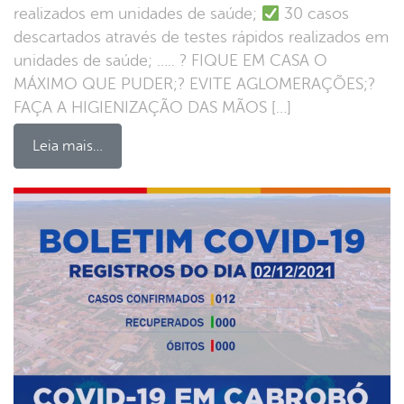
realizados em unidades de saúde;
30 casos
descartados através de testes rápidos realizados em
unidades de saúde; ….. ? FIQUE EM CASA O
MÁXIMO QUE PUDER;? EVITE AGLOMERAÇÕES;?
FAÇA A HIGIENIZAÇÃO DAS MÃOS […]
Leia mais…