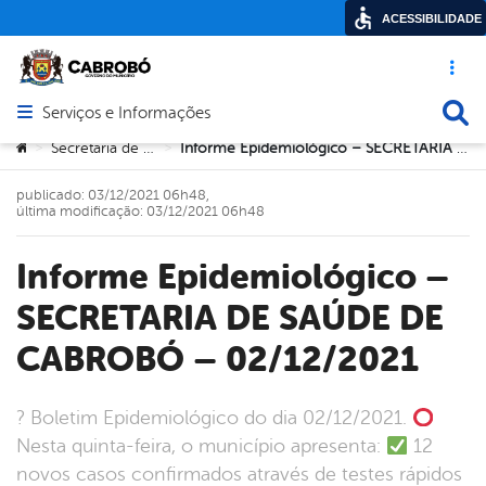
ACESSIBILIDADE
Acesso ráp
Busca
Serviços e Informações
Abrir menu principal de navegação
Você está aqui:
Secretaria de Saúde
Informe Epidemiológico – SECRETARIA DE SAÚDE DE CABROBÓ – 02/12/2021
>
>
publicado: 03/12/2021 06h48,
última modificação: 03/12/2021 06h48
Informe Epidemiológico –
SECRETARIA DE SAÚDE DE
CABROBÓ – 02/12/2021
? Boletim Epidemiológico do dia 02/12/2021.
Nesta quinta-feira, o município apresenta:
12
novos casos confirmados através de testes rápidos