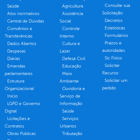
Consulte sua
Saúde
Agricultura
Solicitação
Atos normativos
Assistência
Decretos
Central de Dúvidas
Social
Estatísticas
Convênios e
Controle
Formulários
Transferências
Interno
Prazos e
Dados Abertos
Cultura e
autoridades
Despesas
Lazer
Sic Físico
Diárias
Defesa Civil
Solicitar
Emendas
Educação
Recurso
parlamentares
Meio
Solicitar um
Estrutura
Ambiente
pedido
Organizacional
Ouvidoria e
Inicio
Serviço de
LGPD e Governo
Informação
Digital
Saúde
Licitações e
Serviços
Contratos
Urbanos
Obras Públicas
Tributação