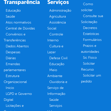
Transparência
Serviços
Como
solicitar
Educação
Administração
Consulte sua
Saúde
Agricultura
Solicitação
Atos normativos
Assistência
Decretos
Central de Dúvidas
Social
Estatísticas
Convênios e
Controle
Formulários
Transferências
Interno
Prazos e
Dados Abertos
Cultura e
autoridades
Despesas
Lazer
Sic Físico
Diárias
Defesa Civil
Solicitar
Emendas
Educação
Recurso
parlamentares
Meio
Solicitar um
Estrutura
Ambiente
pedido
Organizacional
Ouvidoria e
Inicio
Serviço de
LGPD e Governo
Informação
Digital
Saúde
Licitações e
Serviços