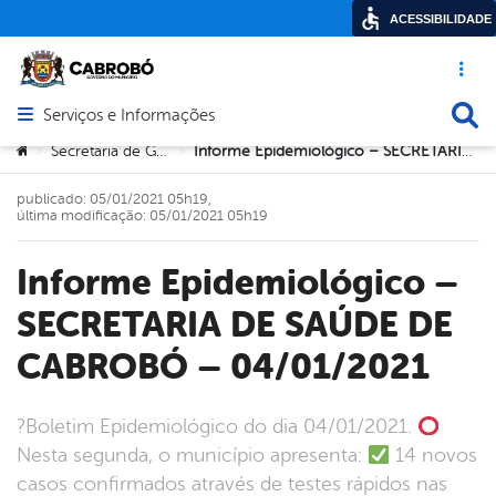
ACESSIBILIDADE
Acesso ráp
Busca
Serviços e Informações
Abrir menu principal de navegação
Você está aqui:
Secretaria de Governo
Informe Epidemiológico – SECRETARIA DE SAÚDE DE CABROBÓ – 04/01/2021
>
>
publicado: 05/01/2021 05h19,
última modificação: 05/01/2021 05h19
Informe Epidemiológico –
SECRETARIA DE SAÚDE DE
CABROBÓ – 04/01/2021
?Boletim Epidemiológico do dia 04/01/2021.
Nesta segunda, o município apresenta:
14 novos
casos confirmados através de testes rápidos nas