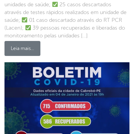
unidades de saúde;
25 casos descartados
através de testes rápidos realizados em unidade de
saúde;
01 caso descartado através do RT PCR
(Lacen);
39 pessoas recuperadas e liberadas do
monitoramento pelas unidades […]
Leia mais…