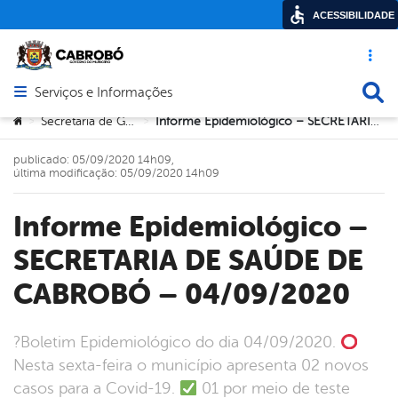
ACESSIBILIDADE
Acesso ráp
Busca
Serviços e Informações
Abrir menu principal de navegação
Você está aqui:
Secretaria de Governo
Informe Epidemiológico – SECRETARIA DE SAÚDE DE CABROBÓ – 04/09/2020
>
>
publicado: 05/09/2020 14h09,
última modificação: 05/09/2020 14h09
Informe Epidemiológico –
SECRETARIA DE SAÚDE DE
CABROBÓ – 04/09/2020
?Boletim Epidemiológico do dia 04/09/2020.
Nesta sexta-feira o município apresenta 02 novos
casos para a Covid-19.
01 por meio de teste